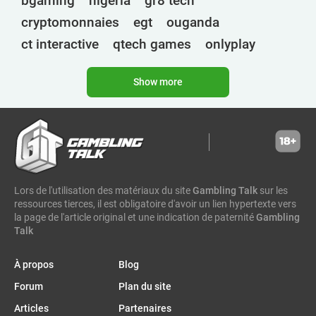
bgaming
nigéria
gr8 tech
Malaisie
cryptomonnaies
egt
ouganda
Malawi
ct interactive
qtech games
onlyplay
Mali
botswana
inde
endorphina
ghana
Maroc
Show more
mancala gaming
elk
nolimit
altenar
Maurice
technologies
golden race
bragg
Mauritanie
3 oaks gaming
côte d'ivoire
esports
Mozambique
gamebeat
atomic slot lab
tanzanie
Myanmar
spadegaming
gamzix
stakelogic
angola
Namibie
Lors de l'utilisation des matériaux du site
Gambling Talk
sur les
digicode
mascot
maroc
libéria
Niger
ressources tierces, il est obligatoire d'avoir un lien hypertexte vers
Nigéria
gaming corps
igaming club
la page de l'article original et une indication de paternité
Gambling
Talk
Ouganda
analyse sportive
peter & sons
thaïlande
Philippines
eswatini
1spin4win
zambia
zimbabwe
À propos
Blog
République centrafricaine
zeusplay
bf games
namibie
amigo gaming
Forum
Plan du site
République démocratique du Congo
malawi
sénégal
bénin
amusnet
alea
Articles
Partenaires
Rwanda