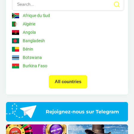
Afrique du Sud
Algérie
Angola
Bangladesh
Bénin
Kenya
Regulator
Botswana
Burkina Faso
Superficie :
Burundi
Population:
All countries
Cameroun
Capitale :
Cap-Vert
Les plus grandes villes :
Langues officielles :
Comores
Monnaie nationale :
Congo
Taux de pénétration de l'internet :
Rejoignez-nous sur Telegram
Côte d'Ivoire
Djibouti
Égypte