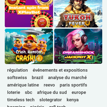
Érythrée
Adresse :
Eswatini
Téléphone :
Email:
Ethiopie
Gabon
Gambie
Ghana
Guinée
Guinée Équatoriale
Guinée-Bissau
Inde
régulation
événements et expositions
Indonésie
softswiss
brazil
analyse du marché
Kenya
amérique latine
reevo
paris sportifs
Lesotho
loterie
sbc
afrique du sud
europe
Libéria
timeless tech
slotegrator
kenya
Libye
Madagascar