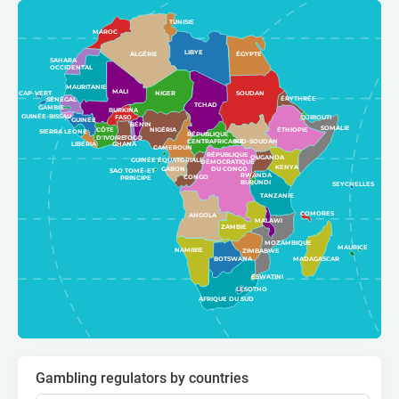
TUNISIE
MAROC
LIBYE
ÉGYPTE
ALGÉRIE
SAHARA
OCCIDENTAL
MAURITANIE
MALI
NIGER
SOUDAN
CAP-VERT
ÉRYTHRÉE
SÉNÉGAL
TCHAD
GAMBIE
BURKINA
GUINÉE-BISSAU
FASO
DJIBOUTI
GUINÉE
BÉNIN
SOMALIE
CÔTE
NIGÉRIA
ÉTHIOPIE
SIERRA LEONE
RÉPUBLIQUE
D'IVOIRE
TOGO
SUD-SOUDAN
CENTRAFRICAINE
LIBÉRIA
GHANA
CAMEROUN
RÉPUBLIQUE
OUGANDA
GUINÉE ÉQUATORIALE
DÉMOCRATIQUE
KENYA
GABON
DU CONGO
SAO TOMÉ-ET
RWANDA
CONGO
PRINCIPE
BURUNDI
SEYCHELLES
TANZANIE
COMORES
ANGOLA
MALAWI
ZAMBIE
MOZAMBIQUE
MAURICE
NAMIBIE
ZIMBABWE
BOTSWANA
MADAGASCAR
ESWATINI
LESOTHO
AFRIQUE DU SUD
Gambling regulators by countries