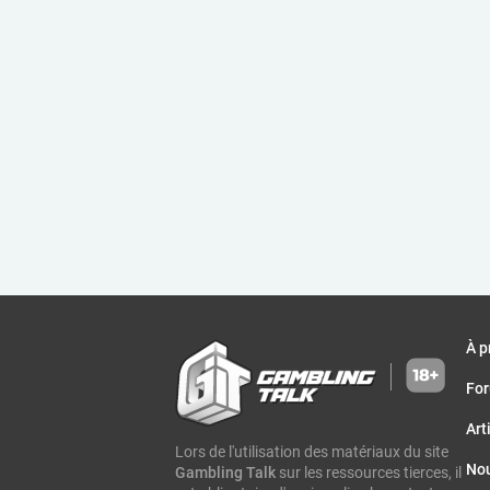
À p
Fo
Art
Lors de l'utilisation des matériaux du site
Nou
Gambling Talk
sur les ressources tierces, il