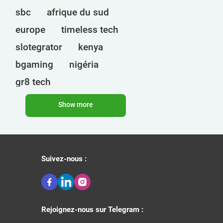
sbc
afrique du sud
europe
timeless tech
slotegrator
kenya
bgaming
nigéria
gr8 tech
cryptomonnaies
egt
Show more
ct interactive
qtech games
ouganda
onlyplay
botswana
Suivez-nous :
inde
endorphina
ghana
mancala gaming
elk
nolimit
altenar
Rejoignez-nous sur Telegram :
technologies