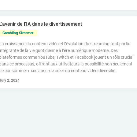
L'avenir de l'IA dans le divertissement
Gambling Streamer.
La croissance du contenu vidéo et l’évolution du streaming font partie
intégrante de la vie quotidienne à l’ère numérique moderne. Des
plateformes comme YouTube, Twitch et Facebook jouent un rôle crucial
dans ce processus, offrant aux utilisateurs la possibilité non seulement
de consommer mais aussi de créer du contenu vidéo diversifié.
July 2, 2024