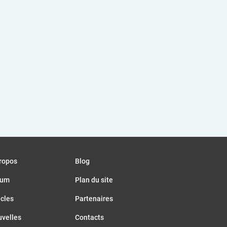
ropos
Blog
rum
Plan du site
icles
Partenaires
velles
Contacts