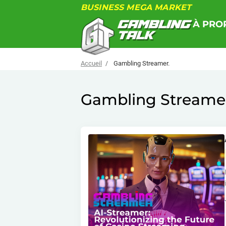
BUSINESS MEGA MARKET
À PRO
Accueil
Gambling Streamer.
Gambling Streame