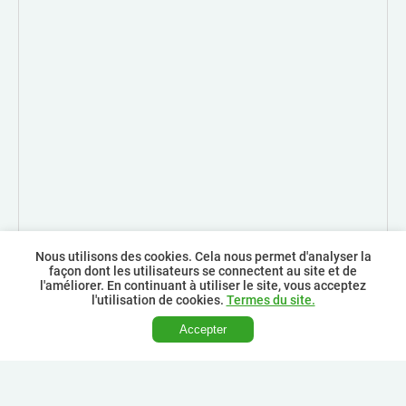
Nous utilisons des cookies. Cela nous permet d'analyser la
façon dont les utilisateurs se connectent au site et de
l'améliorer. En continuant à utiliser le site, vous acceptez
l'utilisation de cookies.
Termes du site.
Accepter