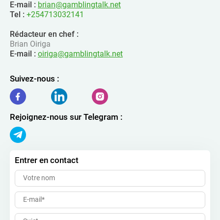
E-mail :
brian@gamblingtalk.net
Tel :
+254713032141
Rédacteur en chef :
Brian Oiriga
E-mail :
oiriga@gamblingtalk.net
Suivez-nous :
Rejoignez-nous sur Telegram :
Entrer en contact