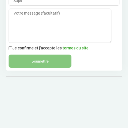
Je confirme et j'accepte les
termes du site