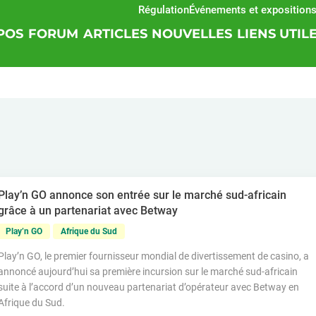
Régulation
Événements et expositions
SO
POS
FORUM
ARTICLES
NOUVELLES
LIENS UTIL
Play’n GO annonce son entrée sur le marché sud-africain
grâce à un partenariat avec Betway
Play’n GO
Afrique du Sud
Play’n GO, le premier fournisseur mondial de divertissement de casino, a
annoncé aujourd’hui sa première incursion sur le marché sud-africain
suite à l’accord d’un nouveau partenariat d’opérateur avec Betway en
Afrique du Sud.