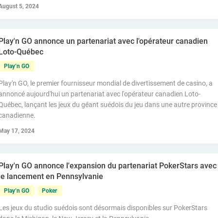
August 5, 2024
Play'n GO annonce un partenariat avec l'opérateur canadien
Loto-Québec
Play’n GO
Play'n GO, le premier fournisseur mondial de divertissement de casino, a
annoncé aujourd'hui un partenariat avec l'opérateur canadien Loto-
Québec, lançant les jeux du géant suédois du jeu dans une autre province
canadienne.
May 17, 2024
Play'n GO annonce l'expansion du partenariat PokerStars avec
le lancement en Pennsylvanie
Play’n GO
Poker
Les jeux du studio suédois sont désormais disponibles sur PokerStars