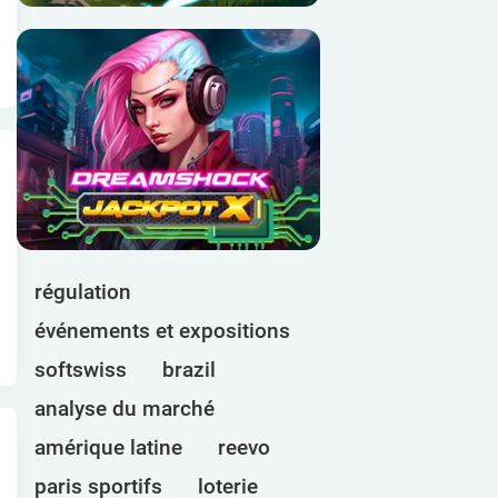
régulation
événements et expositions
softswiss
brazil
analyse du marché
amérique latine
reevo
paris sportifs
loterie