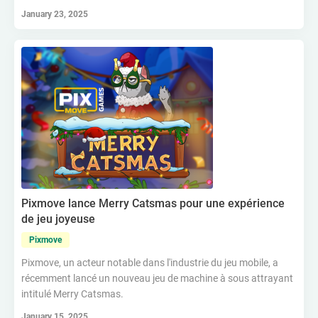
January 23, 2025
Pixmove lance Merry Catsmas pour une expérience
de jeu joyeuse
Pixmove
Pixmove, un acteur notable dans l'industrie du jeu mobile, a
récemment lancé un nouveau jeu de machine à sous attrayant
intitulé Merry Catsmas.
January 15, 2025