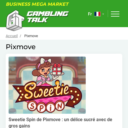
BUSINESS MEGA MARKET
Fr
Accueil
Pixmove
Pixmove
À PROPOS
FORUM
ARTICLES
NOUVELLES
LIENS UTILES
ÉVÉNEMENTS
Sweetie Spin de Pixmove : un délice sucré avec de
gros gains