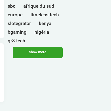
sbc
afrique du sud
europe
timeless tech
slotegrator
kenya
bgaming
nigéria
gr8 tech
cryptomonnaies
egt
Show more
ct interactive
qtech games
ouganda
onlyplay
botswana
inde
endorphina
ghana
mancala gaming
elk
nolimit
altenar
technologies