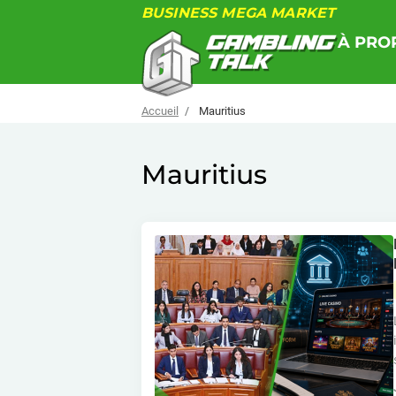
BUSINESS MEGA MARKET
À PRO
Accueil
Mauritius
Mauritius