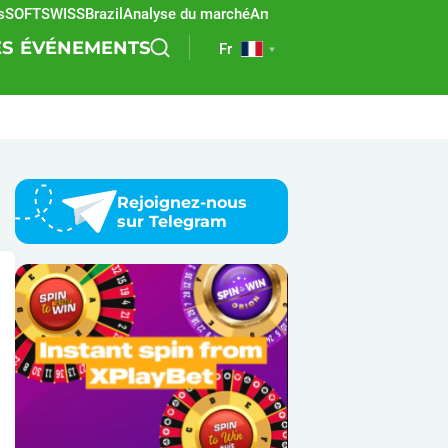
OFTSWISS
Brazil
Analyse du marché
Amérique latine
REEVO
Paris spor
ES
ÉVÉNEMENTS
Fr
Rejoignez-nous
sur Telegram