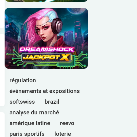
régulation
événements et expositions
softswiss
brazil
analyse du marché
amérique latine
reevo
paris sportifs
loterie