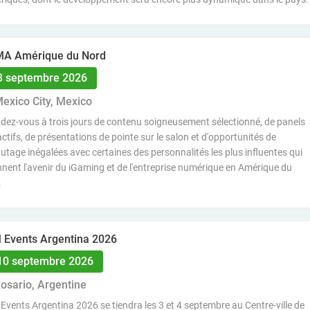
MA Amérique du Nord
3 septembre 2026
exico City, Mexico
dez-vous à trois jours de contenu soigneusement sélectionné, de panels
actifs, de présentations de pointe sur le salon et d'opportunités de
utage inégalées avec certaines des personnalités les plus influentes qui
nent l'avenir du iGaming et de l'entreprise numérique en Amérique du
.
Events Argentina 2026
10 septembre 2026
osario, Argentine
vents Argentina 2026 se tiendra les 3 et 4 septembre au Centre-ville de