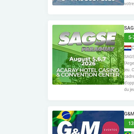
votre
SAG
5-
C
SAGSE
l'Arg
jeu. 
cadre
d'opp
du je
G&M 
13
S