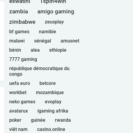
eswatini
1spin4win
zambia
amigo gaming
zimbabwe
zeusplay
bf games
namibie
malawi
sénégal
amusnet
bénin
alea
ethiopie
7777 gaming
république démocratique du
congo
uefa euro
betcore
workbet
mozambique
neko games
evoplay
avatarux
igaming afrika
poker
guinée
rwanda
viêt nam
casino.online