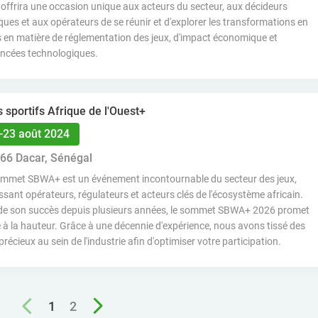
 offrira une occasion unique aux acteurs du secteur, aux décideurs
iques et aux opérateurs de se réunir et d'explorer les transformations en
 en matière de réglementation des jeux, d'impact économique et
ncées technologiques.
s sportifs Afrique de l'Ouest+
-23 août 2024
66 Dacar, Sénégal
ommet SBWA+ est un événement incontournable du secteur des jeux,
ssant opérateurs, régulateurs et acteurs clés de l'écosystème africain.
 de son succès depuis plusieurs années, le sommet SBWA+ 2026 promet
e à la hauteur. Grâce à une décennie d'expérience, nous avons tissé des
 précieux au sein de l'industrie afin d'optimiser votre participation.
1
2