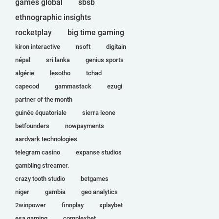
games global
sbsb
ethnographic insights
rocketplay
big time gaming
kiron interactive
nsoft
digitain
népal
sri lanka
genius sports
algérie
lesotho
tchad
capecod
gammastack
ezugi
partner of the month
guinée équatoriale
sierra leone
betfounders
nowpayments
aardvark technologies
telegram casino
expanse studios
gambling streamer.
crazy tooth studio
betgames
niger
gambia
geo analytics
2winpower
finnplay
xplaybet
esa gaming
complexbet