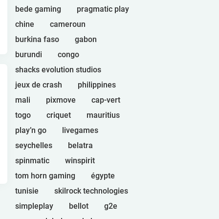
bede gaming
pragmatic play
chine
cameroun
burkina faso
gabon
burundi
congo
shacks evolution studios
jeux de crash
philippines
mali
pixmove
cap-vert
togo
criquet
mauritius
play’n go
livegames
seychelles
belatra
spinmatic
winspirit
tom horn gaming
égypte
tunisie
skilrock technologies
simpleplay
bellot
g2e