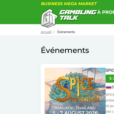
BUSINESS MEGA MARKET
À PRO
Accueil
Événements
Événements
SPiC
5-
B
SPiCE
prése
de je
des c