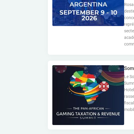
Rosar
desti
conce
repré
secte
acadé
comme
Somm
Le So
Summi
Hotel
rasse
fisca
mobil