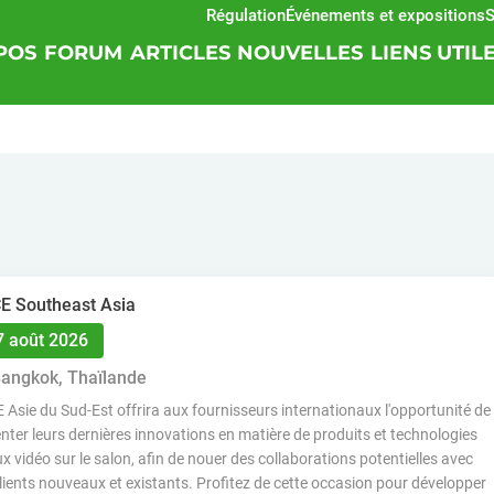
Régulation
Événements et expositions
SOFTS
POS
FORUM
ARTICLES
NOUVELLES
LIENS UTIL
E Southeast Asia
7 août 2026
angkok, Thaïlande
 Asie du Sud-Est offrira aux fournisseurs internationaux l'opportunité de
nter leurs dernières innovations en matière de produits et technologies
ux vidéo sur le salon, afin de nouer des collaborations potentielles avec
lients nouveaux et existants. Profitez de cette occasion pour développer