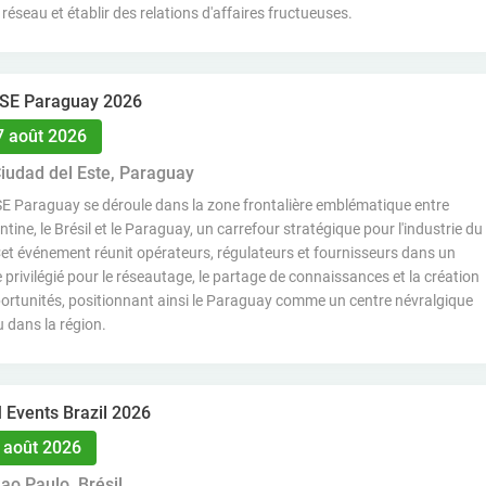
 réseau et établir des relations d'affaires fructueuses.
SE Paraguay 2026
7 août 2026
iudad del Este, Paraguay
 Paraguay se déroule dans la zone frontalière emblématique entre
entine, le Brésil et le Paraguay, un carrefour stratégique pour l'industrie du
Cet événement réunit opérateurs, régulateurs et fournisseurs dans un
 privilégié pour le réseautage, le partage de connaissances et la création
ortunités, positionnant ainsi le Paraguay comme un centre névralgique
u dans la région.
Events Brazil 2026
 août 2026
ao Paulo, Brésil