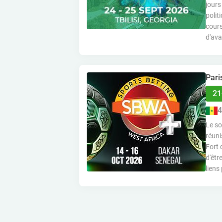
jours
polit
cours
d'ava
Pari
21
4
Le s
réuni
Fort
d'êtr
liens