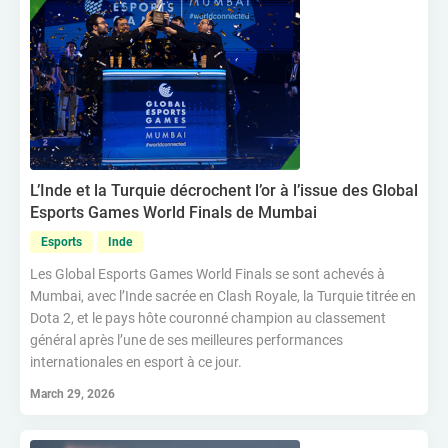
L’Inde et la Turquie décrochent l’or à l’issue des Global
Esports Games World Finals de Mumbai
Esports
Inde
Les Global Esports Games World Finals se sont achevés à
Mumbai, avec l’Inde sacrée en Clash Royale, la Turquie titrée en
Dota 2, et le pays hôte couronné champion au classement
général après l’une de ses meilleures performances
internationales en esport à ce jour.
March 29, 2026