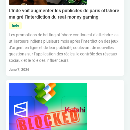
L’Inde voit augmenter les publicités de paris offshore
malgré l’interdiction du real-money gaming
Inde
Les promotions de betting offshore continuent d’atteindre les
utilisateurs indiens plusieurs mois après l’interdiction des jeux
d’argent en ligne et de leur publicité, soulevant de nouvelles
questions sur l’application des règles, le contrôle des réseaux
sociaux et le rôle des influenceurs.
June 7, 2026