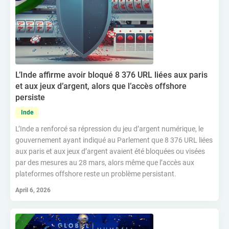
L’Inde affirme avoir bloqué 8 376 URL liées aux paris
et aux jeux d’argent, alors que l’accès offshore
persiste
Inde
L’Inde a renforcé sa répression du jeu d’argent numérique, le
gouvernement ayant indiqué au Parlement que 8 376 URL liées
aux paris et aux jeux d’argent avaient été bloquées ou visées
par des mesures au 28 mars, alors même que l’accès aux
plateformes offshore reste un problème persistant.
April 6, 2026