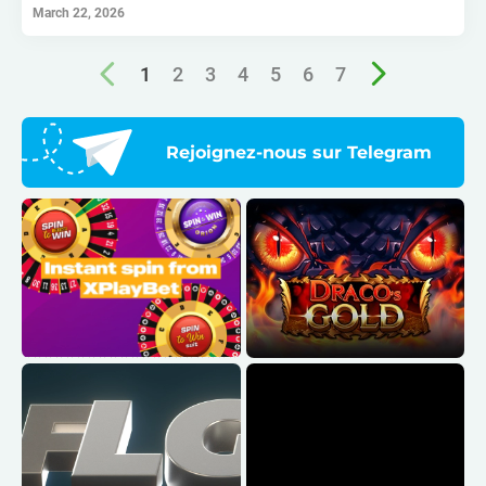
March 22, 2026
1
2
3
4
5
6
7
Rejoignez-nous sur Telegram