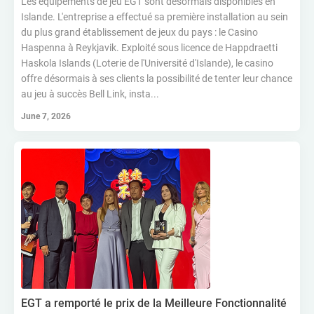
Les équipements de jeu EGT sont désormais disponibles en
Islande. L'entreprise a effectué sa première installation au sein
du plus grand établissement de jeux du pays : le Casino
Haspenna à Reykjavik. Exploité sous licence de Happdraetti
Haskola Islands (Loterie de l'Université d'Islande), le casino
offre désormais à ses clients la possibilité de tenter leur chance
au jeu à succès Bell Link, insta...
June 7, 2026
EGT a remporté le prix de la Meilleure Fonctionnalité