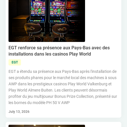
EGT renforce sa présence aux Pays-Bas avec des
installations dans les casinos Play World
EGT
EGT a étendu sa présence aux Pays-Bas après l'installation de
ses produits phares pour le marché local des machines à sous
AWP dans les prestigieux casinos Play World Valkenburg et
Play World Almere Buiten. Les clients peuvent désormais
profiter du jeu multijoueur Bonus Prize Collection, présenté sur
les bornes du modèle PH 50 V AWP
July 13, 2026