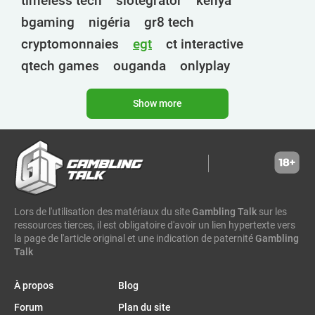
timeless tech
slotegrator
kenya
bgaming
nigéria
gr8 tech
cryptomonnaies
egt
ct interactive
qtech games
ouganda
onlyplay
botswana
inde
endorphina
ghana
Show more
mancala gaming
elk
nolimit
altenar
technologies
golden race
bragg
3 oaks gaming
gamebeat
côte d'ivoire
esports
atomic slot lab
tanzanie
spadegaming
gamzix
stakelogic
angola
Lors de l'utilisation des matériaux du site
Gambling Talk
sur les
digicode
mascot
maroc
libéria
ressources tierces, il est obligatoire d'avoir un lien hypertexte vers
gaming corps
igaming club
la page de l'article original et une indication de paternité
Gambling
Talk
analyse sportive
peter & sons
thaïlande
eswatini
1spin4win
zambia
À propos
Blog
amigo gaming
zimbabwe
zeusplay
Forum
Plan du site