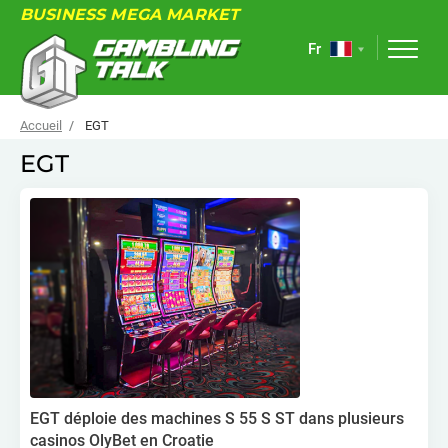
BUSINESS MEGA MARKET
Fr
Accueil
EGT
EGT
À PROPOS
FORUM
ARTICLES
NOUVELLES
LIENS UTILES
ÉVÉNEMENTS
EGT déploie des machines S 55 S ST dans plusieurs
casinos OlyBet en Croatie