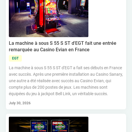
La machine à sous S 55 S ST d'EGT fait une entrée
remarquée au Casino Evian en France
EGT
La machine à sous S 55 S ST d'EGT a fait ses débuts en France
avec succès. Après une première installation au Casino Sanary,
une autre a été réalisée avec succès au Casino Evian, qui
compte plus de 200 postes de jeux. Les machines sont
équipées du jeu à jackpot Bell Link, un véritable succès.
July 30, 2026