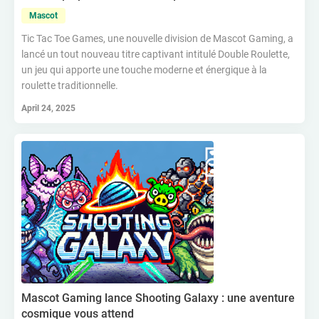
Mascot
Tic Tac Toe Games, une nouvelle division de Mascot Gaming, a
lancé un tout nouveau titre captivant intitulé Double Roulette,
un jeu qui apporte une touche moderne et énergique à la
roulette traditionnelle.
April 24, 2025
Mascot Gaming lance Shooting Galaxy : une aventure
cosmique vous attend