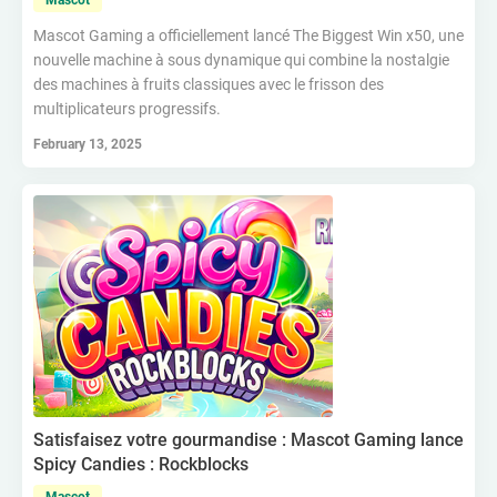
Mascot
Mascot Gaming a officiellement lancé The Biggest Win x50, une
nouvelle machine à sous dynamique qui combine la nostalgie
des machines à fruits classiques avec le frisson des
multiplicateurs progressifs.
February 13, 2025
Satisfaisez votre gourmandise : Mascot Gaming lance
Spicy Candies : Rockblocks