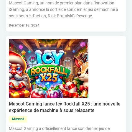
Mascot Gaming, un nom de premier plan dans l'innovation
iGaming, a annoncé la sortie de son dernier jeu de machine à
sous bourré d'action, Riot: Brutalski's Revenge.
December 18, 2024
Mascot Gaming lance Icy Rockfall X25 : une nouvelle
expérience de machine à sous relaxante
Mascot
Mascot Gaming a officiellement lancé son dernier jeu de