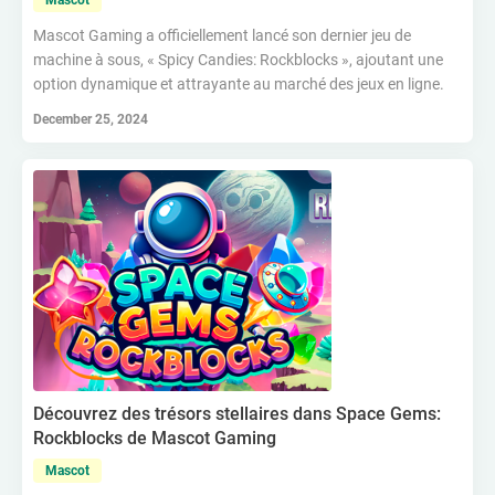
Mascot
Mascot Gaming a officiellement lancé son dernier jeu de
machine à sous, « Spicy Candies: Rockblocks », ajoutant une
option dynamique et attrayante au marché des jeux en ligne.
December 25, 2024
Découvrez des trésors stellaires dans Space Gems:
Rockblocks de Mascot Gaming
Mascot