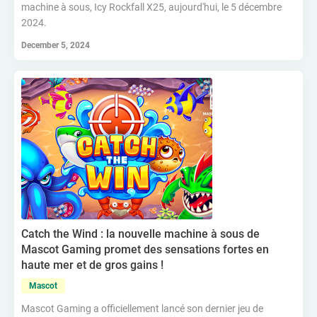
machine à sous, Icy Rockfall X25, aujourd'hui, le 5 décembre
2024.
December 5, 2024
Catch the Wind : la nouvelle machine à sous de
Mascot Gaming promet des sensations fortes en
haute mer et de gros gains !
Mascot
Mascot Gaming a officiellement lancé son dernier jeu de