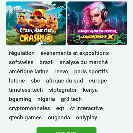
régulation
événements et expositions
softswiss
brazil
analyse du marché
amérique latine
reevo
paris sportifs
loterie
sbc
afrique du sud
europe
timeless tech
slotegrator
kenya
bgaming
nigéria
gr8 tech
cryptomonnaies
egt
ct interactive
qtech games
ouganda
onlyplay
botswana
inde
endorphina
ghana