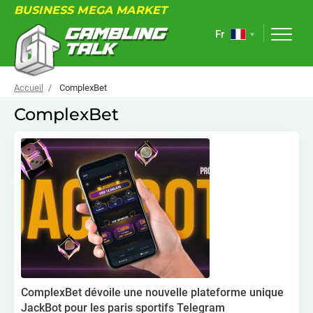
BUSINESS MEGA MARKET
Fr
Accueil
ComplexBet
ComplexBet
À PROPOS
FORUM
ARTICLES
NOUVELLES
LIENS UTILES
ÉVÉNEMENTS
ComplexBet dévoile une nouvelle plateforme unique
JackBot pour les paris sportifs Telegram