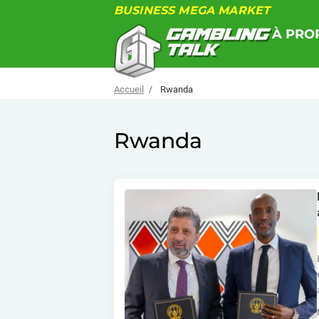
BUSINESS MEGA MARKET
À PRO
Accueil
Rwanda
Rwanda