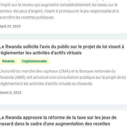
l'impôt sur le revenu qui augmente considérablement les taxes sur le
secteur des jeux d'argent, visant à promouvoir le jeu responsable et à
accroître les recettes publiques.
April 29, 2025
Le Rwanda sollicite l'avis du public sur le projet de loi visant à
réglementer les activités d'actifs virtuels
Rwanda
Cryptomonnaies
L'Autorité du marché des capitaux (CMA) et la Banque nationale du
Rwanda (NBR) ont annoncé une consultation publique sur le projet de loi
réglementant les activités d'actifs virtuels au Rwanda.
March 8, 2025
Le Rwanda approuve la réforme de la taxe sur les jeux de
hasard dans le cadre d'une augmentation des recettes