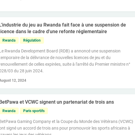
L'industrie du jeu au Rwanda fait face à une suspension de
licence dans le cadre d'une refonte réglementaire
Rwanda
Régulation
Le Rwanda Development Board (RDB) a annoncé une suspension
temporaire de la délivrance de nouvelles licences de jeu et du
renouvellement de celles expirées, suite à l'arrêté du Premier ministre n°
028/03 du 28 juin 2024.
August 12, 2024
BetPawa et VCWC signent un partenariat de trois ans
Rwanda
Paris sportifs
BetPawa Gaming Company et la Coupe du Monde des Vétérans (VCWC)
ont signé un accord de trois ans pour promouvoir les sports africains à
travers les jeux des vétérans.