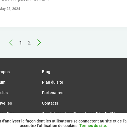
May 28, 2024
1
2
ropos
Blog
rum
Plan du site
icles
Partenaires
velles
Contacts
ns utiles
Conditions et politique de confidentialité
'analyser la façon dont les utilisateurs se connectent au site et de l'am
énements
acceptez l'utilisation de cookies.
Termes du site.