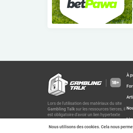
À p
Fo
Art
Lors de l'utilisation des matériaux du site
Nou
Gambling Talk
sur les ressources tierces, il
est obligatoire d'avoir un lien hypertexte
Lie
vers la page de l'article original et une
indication de paternité
Gambling Talk
Nous utilisons des cookies. Cela nous permet d
Év