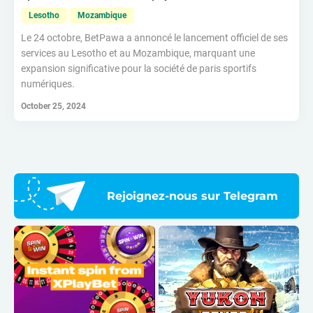
Lesotho
Mozambique
Le 24 octobre, BetPawa a annoncé le lancement officiel de ses
services au Lesotho et au Mozambique, marquant une
expansion significative pour la société de paris sportifs
numériques.
October 25, 2024
Rejoignez-nous sur Telegram