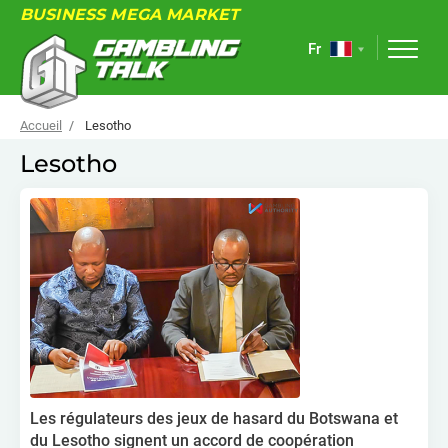
BUSINESS MEGA MARKET
Fr
Accueil
Lesotho
Lesotho
À PROPOS
FORUM
ARTICLES
NOUVELLES
LIENS UTILES
ÉVÉNEMENTS
Les régulateurs des jeux de hasard du Botswana et
du Lesotho signent un accord de coopération