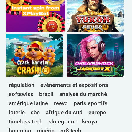
régulation
événements et expositions
softswiss
brazil
analyse du marché
amérique latine
reevo
paris sportifs
loterie
sbc
afrique du sud
europe
timeless tech
slotegrator
kenya
bgaming
nigéria
gr8 tech