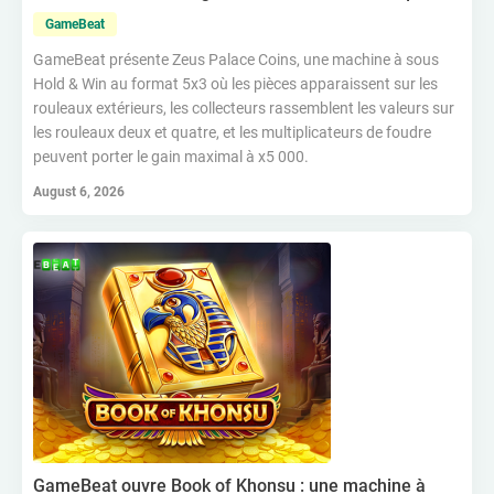
GameBeat
GameBeat présente Zeus Palace Coins, une machine à sous
Hold & Win au format 5x3 où les pièces apparaissent sur les
rouleaux extérieurs, les collecteurs rassemblent les valeurs sur
les rouleaux deux et quatre, et les multiplicateurs de foudre
peuvent porter le gain maximal à x5 000.
August 6, 2026
GameBeat ouvre Book of Khonsu : une machine à