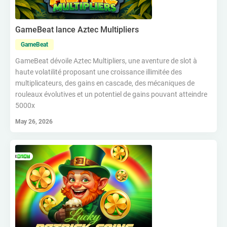
GameBeat lance Aztec Multipliers
GameBeat
GameBeat dévoile Aztec Multipliers, une aventure de slot à
haute volatilité proposant une croissance illimitée des
multiplicateurs, des gains en cascade, des mécaniques de
rouleaux évolutives et un potentiel de gains pouvant atteindre
5000x
May 26, 2026