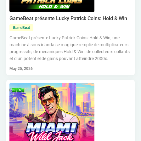
GameBeat présente Lucky Patrick Coins: Hold & Win
GameBeat
GameBeat présente Lucky Patrick Coins: Hold & Win, une
machine à sous irlandaise magique remplie de multiplicateurs
progressifs, de mécaniques Hold & Win, de collecteurs collants
et d’un potentiel de gains pouvant atteindre 2000x.
May 25, 2026