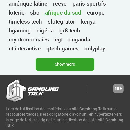
amérique latine
reevo
paris sportifs
loterie
sbc
afrique du sud
europe
timeless tech
slotegrator
kenya
bgaming
nigéria
gr8 tech
cryptomonnaies
egt
ouganda
ct interactive
qtech games
onlyplay
botswana
inde
endorphina
ghana
Show more
mancala gaming
elk
nolimit
altenar
technologies
golden race
bragg
3 oaks gaming
côte d'ivoire
esports
gamebeat
atomic slot lab
tanzanie
spadegaming
gamzix
stakelogic
angola
Lors de l'utilisation des matériaux du site
Gambling Talk
sur les
digicode
mascot
maroc
libéria
ressources tierces, il est obligatoire d'avoir un lien hypertexte vers
gaming corps
igaming club
la page de l'article original et une indication de paternité
Gambling
Talk
analyse sportive
peter & sons
thaïlande