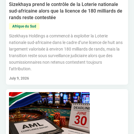
Sizekhaya prend le contrôle de la Loterie nationale
sud-africaine alors que la licence de 180 milliards de
rands reste contestée
Afrique du Sud
Sizekhaya Holdings a commencé à exploiter la Loterie
nationale sud-africaine dans le cadre d’une licence de huit ans
largement valorisée à environ 180 milliards de rands, mais la
transition reste sous surveillance judiciaire alors que des
soumissionnaires non retenus contestent toujours
l’attribution.
July 9, 2026