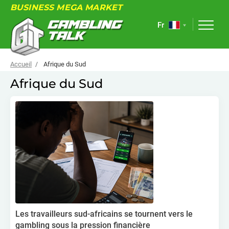
BUSINESS MEGA MARKET
Fr
Accueil
Afrique du Sud
Afrique du Sud
À PROPOS
FORUM
ARTICLES
NOUVELLES
LIENS UTILES
ÉVÉNEMENTS
Les travailleurs sud-africains se tournent vers le
gambling sous la pression financière