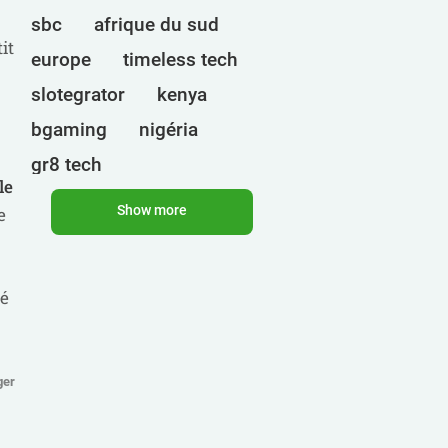
sbc
afrique du sud
it
europe
timeless tech
slotegrator
kenya
bgaming
nigéria
gr8 tech
le
cryptomonnaies
egt
Show more
e
ouganda
ct interactive
qtech games
onlyplay
ié
botswana
inde
endorphina
ghana
mancala gaming
elk
ger
nolimit
altenar
technologies