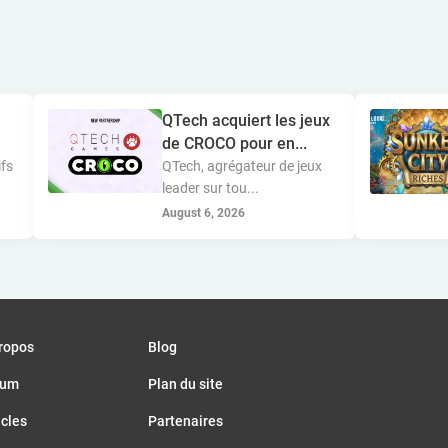
QTech acquiert les jeux
de CROCO pour en...
ifs
QTech, agrégateur de jeux
leader sur tou...
August 6, 2026
ropos
Blog
rum
Plan du site
icles
Partenaires