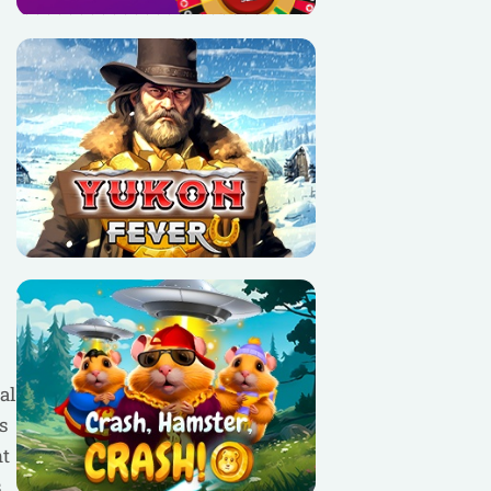
al
s
nt
s