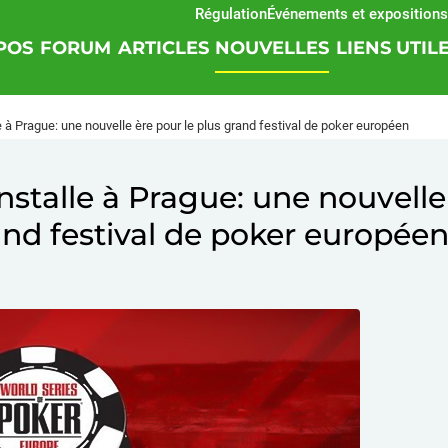
Régulation
Événements et expositions
SOF
POS
FORUM
ARTICLES
NOUVELLES
LIENS UTIL
à Prague: une nouvelle ère pour le plus grand festival de poker européen
stalle à Prague: une nouvelle
and festival de poker europée