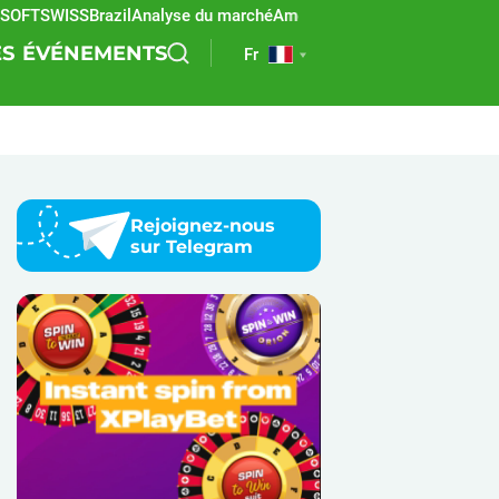
TSWISS
Brazil
Analyse du marché
Amérique latine
REEVO
Paris sporti
ES
ÉVÉNEMENTS
Fr
Rejoignez-nous
sur Telegram
n