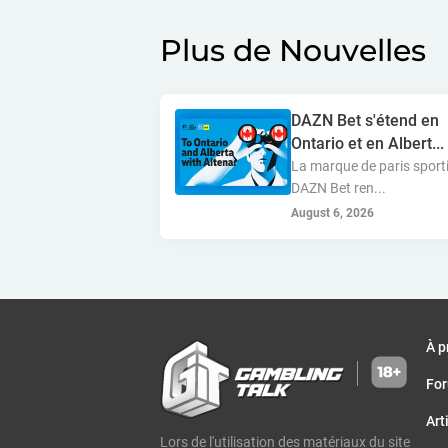
Plus de Nouvelles
DAZN Bet s'étend en
Ontario et en Albert...
La marque de paris sport
DAZN Bet ren...
August 6, 2026
À p
Fo
Art
Lors de l'utilisation des matériaux du site