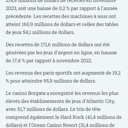
214,9 millions de dollars de recettes en novembre
2023, soit une baisse de 0,2 % par rapport à l'année
précédente. Les recettes des machines à sous ont
atteint 160,9 millions de dollars et celles des tables
de jeux 54,1 millions de dollars.
Des recettes de 171,6 millions de dollars ont été
générées par les jeux d'argent en ligne, en hausse
de 17,4 % par rapport à novembre 2022.
Les revenus des paris sportifs ont augmenté de 19,2
% pour atteindre 95,9 millions de dollars.
Le casino Borgata a enregistré les revenus les plus
élevés des établissements de jeux d'Atlantic City,
avec 51,7 millions de dollars. Le trio de tête
comprend également le Hard Rock (41,4 millions de
dollars) et l'Ocean Casino Resort (31,4 millions de