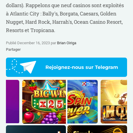
dollars). Rappelons que neuf casinos sont exploités
à Atlantic City : Bally's, Borgata, Caesars, Golden
Nugget, Hard Rock, Harrah's, Ocean Casino Resort,
Resorts et Tropicana.
Publié December 16, 2023 par
Brian Oiriga
Partager
Rejoignez-nous sur Telegram