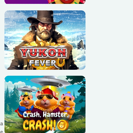
la
de