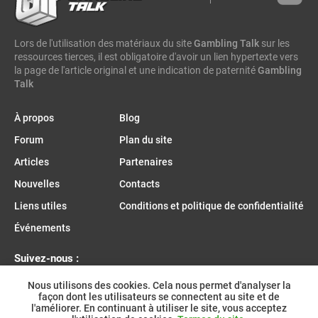
somalia
south sudan
madagascar
vsesvit
affhub
wicked games
igaming analytics
elantil
ct gaming
Lors de l'utilisation des matériaux du site
caleta gaming
evenbet
novusbet
ngm game
Gambling Talk
kendoo
sur les
ressources tierces, il est obligatoire d'avoir un lien hypertexte vers
enjoy gaming
la page de l'article original et une indication de paternité
Gambling
Talk
À propos
Blog
Forum
Plan du site
Articles
Partenaires
Nouvelles
Contacts
Liens utiles
Conditions et politique de confidentialité
Événements
Suivez-nous :
Nous utilisons des cookies. Cela nous permet d'analyser la
façon dont les utilisateurs se connectent au site et de
l'améliorer. En continuant à utiliser le site, vous acceptez
Rejoignez-nous sur Telegram :