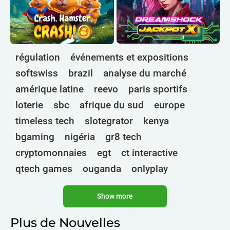
régulation
événements et expositions
softswiss
brazil
analyse du marché
amérique latine
reevo
paris sportifs
loterie
sbc
afrique du sud
europe
timeless tech
slotegrator
kenya
bgaming
nigéria
gr8 tech
cryptomonnaies
egt
ct interactive
qtech games
ouganda
onlyplay
botswana
inde
endorphina
ghana
Show more
mancala gaming
elk
nolimit
altenar
technologies
golden race
bragg
Plus de Nouvelles