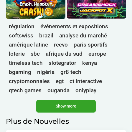
régulation
événements et expositions
softswiss
brazil
analyse du marché
amérique latine
reevo
paris sportifs
loterie
sbc
afrique du sud
europe
timeless tech
slotegrator
kenya
bgaming
nigéria
gr8 tech
cryptomonnaies
egt
ct interactive
qtech games
ouganda
onlyplay
botswana
inde
endorphina
ghana
Show more
mancala gaming
elk
nolimit
altenar
technologies
golden race
bragg
Plus de Nouvelles
3 oaks gaming
gamebeat
côte d'ivoire