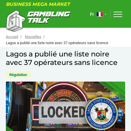
BUSINESS MEGA MARKET
Fr
Accueil
Nouvelles
Lagos a publié une liste noire avec 37 opérateurs sans licence
Lagos a publié une liste noire
À PROPOS
avec 37 opérateurs sans licence
FORUM
Régulation
ARTICLES
NOUVELLES
LIENS UTILES
ÉVÉNEMENTS