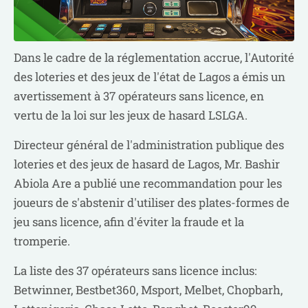
Dans le cadre de la réglementation accrue, l'Autorité
des loteries et des jeux de l'état de Lagos a émis un
avertissement à 37 opérateurs sans licence, en
vertu de la loi sur les jeux de hasard LSLGA.
Directeur général de l'administration publique des
loteries et des jeux de hasard de Lagos, Mr. Bashir
Abiola Are a publié une recommandation pour les
joueurs de s'abstenir d'utiliser des plates-formes de
jeu sans licence, afin d'éviter la fraude et la
tromperie.
La liste des 37 opérateurs sans licence inclus:
Betwinner, Bestbet360, Msport, Melbet, Chopbarh,