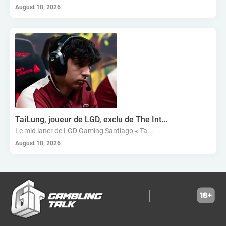
August 10, 2026
livegames
seychelles
belatra
spinmatic
winspirit
tom horn gaming
égypte
tunisie
skilrock technologies
simpleplay
bellot
g2e
games global
sbsb
ethnographic insights
rocketplay
big time gaming
kiron interactive
nsoft
digitain
népal
sri lanka
genius sports
algérie
lesotho
tchad
capecod
gammastack
ezugi
partner of the month
guinée équatoriale
sierra leone
betfounders
nowpayments
aardvark technologies
telegram casino
expanse studios
TaiLung, joueur de LGD, exclu de The Int...
gambling streamer.
crazy tooth studio
betgames
niger
Le mid laner de LGD Gaming Santiago « Ta...
gambia
geo analytics
2winpower
finnplay
xplaybet
August 10, 2026
esa gaming
complexbet
comores
betconstruct
aviator
hollywoodbets
scout gaming group
high roller technologies
hammertime games
golden matrix
incentive games
greentube
spin win
ne group
lion gaming
genii
somalia
south sudan
madagascar
vsesvit
affhub
wicked games
igaming analytics
elantil
ct gaming
caleta gaming
evenbet
novusbet
ngm game
kendoo