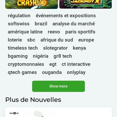
régulation
événements et expositions
softswiss
brazil
analyse du marché
amérique latine
reevo
paris sportifs
loterie
sbc
afrique du sud
europe
timeless tech
slotegrator
kenya
bgaming
nigéria
gr8 tech
cryptomonnaies
egt
ct interactive
qtech games
ouganda
onlyplay
botswana
inde
endorphina
ghana
Show more
mancala gaming
elk
nolimit
altenar
technologies
golden race
bragg
Plus de Nouvelles
3 oaks gaming
gamebeat
esports
côte d'ivoire
spadegaming
atomic slot lab