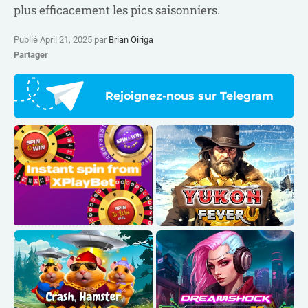
plus efficacement les pics saisonniers.
Publié April 21, 2025 par
Brian Oiriga
Partager
Rejoignez-nous sur Telegram