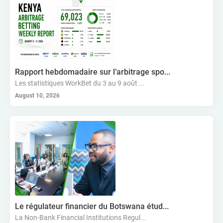
tanzanie
gamzix
stakelogic
angola
digicode
mascot
maroc
gaming corps
libéria
igaming club
analyse sportive
peter & sons
thaïlande
eswatini
1spin4win
zambia
amigo gaming
Rapport hebdomadaire sur l’arbitrage spo...
zimbabwe
Les statistiques WorkBet du 3 au 9 août ...
zeusplay
bf games
namibie
August 10, 2026
malawi
sénégal
amusnet
workbet
bénin
alea
ethiopie
7777 gaming
république démocratique du congo
uefa euro
betcore
mozambique
neko games
evoplay
avatarux
igaming afrika
poker
guinée
rwanda
viêt nam
casino.online
bede gaming
pragmatic play
chine
cameroun
burkina faso
gabon
burundi
congo
shacks evolution studios
jeux de crash
Le régulateur financier du Botswana étud...
philippines
mali
pixmove
La Non-Bank Financial Institutions Regul...
cap-vert
togo
criquet
mauritius
play’n go