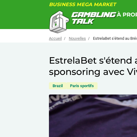
BUSINESS MEGA MARKET
À PRO
Accueil
Nouvelles
EstrelaBet s'étend au Bré
EstrelaBet s'étend 
sponsoring avec Vi
Brazil
Paris sportifs