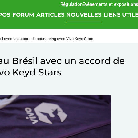
Régulation
Événements et expositions
SO
POS
FORUM
ARTICLES
NOUVELLES
LIENS UTIL
sil avec un accord de sponsoring avec Vivo Keyd Stars
au Brésil avec un accord de
vo Keyd Stars