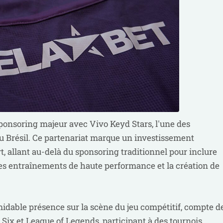
ponsoring majeur avec Vivo Keyd Stars, l'une des
du Brésil. Ce partenariat marque un investissement
rt, allant au-delà du sponsoring traditionnel pour inclure
des entraînements de haute performance et la création de
idable présence sur la scène du jeu compétitif, compte d
ix et League of Legends, participant à des tournois