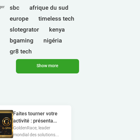
sbc
afrique du sud
ger
europe
timeless tech
slotegrator
kenya
bgaming
nigéria
gr8 tech
cryptomonnaies
egt
Show more
ouganda
ct interactive
qtech games
onlyplay
botswana
inde
endorphina
ghana
Faites tourner votre
mancala gaming
elk
activité : présenta...
nolimit
altenar
GoldenRace, leader
mondial des solutions...
technologies
bragg