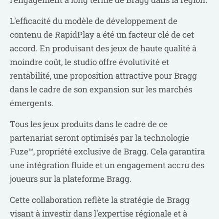
L'efficacité du modèle de développement de
contenu de RapidPlay a été un facteur clé de cet
accord. En produisant des jeux de haute qualité à
moindre coût, le studio offre évolutivité et
rentabilité, une proposition attractive pour Bragg
dans le cadre de son expansion sur les marchés
émergents.
Tous les jeux produits dans le cadre de ce
partenariat seront optimisés par la technologie
Fuze™, propriété exclusive de Bragg. Cela garantira
une intégration fluide et un engagement accru des
joueurs sur la plateforme Bragg.
Cette collaboration reflète la stratégie de Bragg
visant à investir dans l'expertise régionale et à