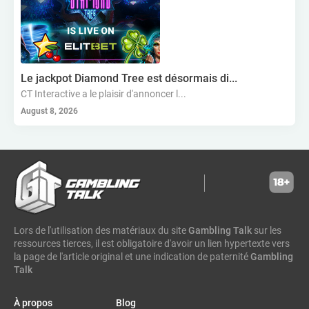
games global
sbsb
ethnographic insights
rocketplay
big time gaming
kiron interactive
nsoft
digitain
népal
sri lanka
genius sports
algérie
lesotho
tchad
capecod
gammastack
ezugi
partner of the month
guinée équatoriale
sierra leone
betfounders
nowpayments
Le jackpot Diamond Tree est désormais di...
aardvark technologies
telegram casino
expanse studios
CT Interactive a le plaisir d'annoncer l...
gambling streamer.
crazy tooth studio
betgames
niger
August 8, 2026
gambia
geo analytics
2winpower
finnplay
xplaybet
esa gaming
complexbet
comores
betconstruct
aviator
hollywoodbets
scout gaming group
high roller technologies
hammertime games
golden matrix
incentive games
greentube
spin win
ne group
lion gaming
genii
somalia
south sudan
madagascar
vsesvit
affhub
wicked games
igaming analytics
elantil
ct gaming
Lors de l'utilisation des matériaux du site
caleta gaming
evenbet
novusbet
ngm game
Gambling Talk
kendoo
sur les
ressources tierces, il est obligatoire d'avoir un lien hypertexte vers
enjoy gaming
la page de l'article original et une indication de paternité
Gambling
Talk
À propos
Blog