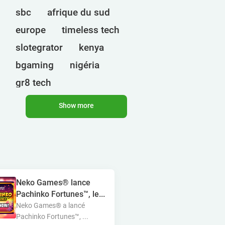
sbc
afrique du sud
europe
timeless tech
slotegrator
kenya
bgaming
nigéria
gr8 tech
cryptomonnaies
egt
Show more
ct interactive
qtech games
ouganda
onlyplay
botswana
inde
endorphina
Neko Games® lance
ghana
mancala gaming
Pachinko Fortunes™, le...
elk
nolimit
altenar
Neko Games® a lancé
Pachinko Fortunes™, ...
technologies