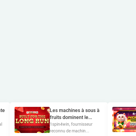
te
Les machines à sous à
fruits dominent le...
al
1spin4win, fournisseur
reconnu de machin...