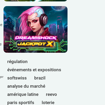
ue
e
régulation
événements et expositions
ger
softswiss
brazil
analyse du marché
amérique latine
reevo
paris sportifs
loterie