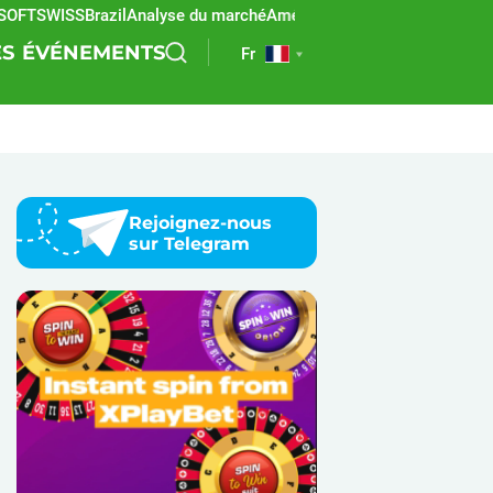
TSWISS
Brazil
Analyse du marché
Amérique latine
REEVO
Paris sporti
ES
ÉVÉNEMENTS
Fr
Rejoignez-nous
sur Telegram