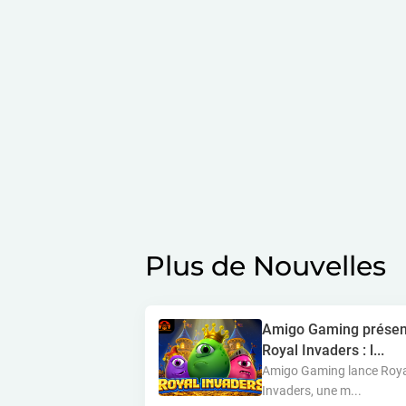
Plus de Nouvelles
Amigo Gaming présen
Royal Invaders : l...
Amigo Gaming lance Roy
Invaders, une m...