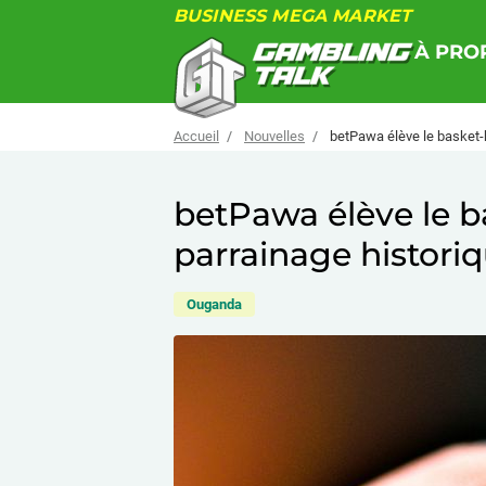
BUSINESS MEGA MARKET
À PRO
Accueil
Nouvelles
betPawa élève le basket-b
betPawa élève le b
parrainage historiq
Ouganda