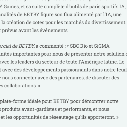
 Games, et sa suite complète d'outils de paris sportifs IA,
nnalités de BETBY figure son flux alimenté par l'IA, une
 la création de cotes pour les marchés du divertissement.
t prévus avant les événements.
rcial de BETBY,
a commenté : « SBC Rio et SiGMA
ités importantes pour nous de présenter notre solution 
avec les leaders du secteur de toute l'Amérique latine. Le
 et avec des développements passionnants dans notre feuil
 nous connecter avec des partenaires, de discuter des
s collaborations. »
la plate-forme idéale pour BETBY pour démontrer notre
produits avant-gardistes et performants, et nous
t les opportunités de réseautage qu'ils apporteront. »