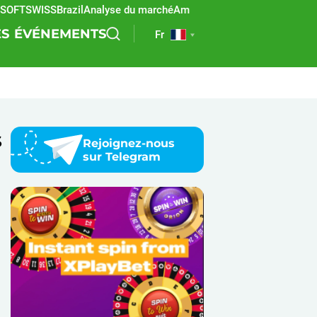
FTSWISS
Brazil
Analyse du marché
Amérique latine
REEVO
Paris sport
ES
ÉVÉNEMENTS
Fr
s
Rejoignez-nous
sur Telegram