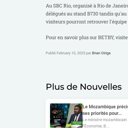
Au SBC Rio, organisé à Rio de Janeiro
délégués au stand B730 tandis qu'au 
visiteurs pourront retrouver l'équipe
Pour en savoir plus sur BETBY, visitez
Publié February 10, 2025 par
Brian Oiriga
Plus de Nouvelles
Le Mozambique préci
ses priorités pour...
Le ministre mozambicain
l’Économie, B...