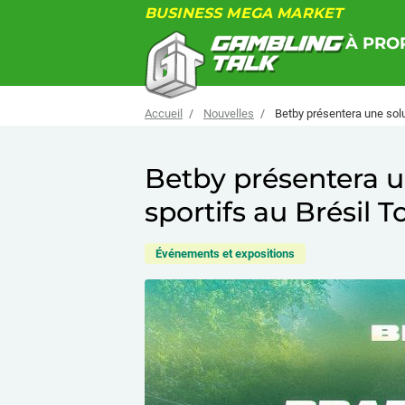
BUSINESS MEGA MARKET
À PRO
Accueil
Nouvelles
Betby présentera une solu
Betby présentera u
sportifs au Brésil 
Événements et expositions