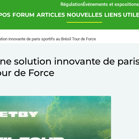
Régulation
Événements et expositions
SO
POS
FORUM
ARTICLES
NOUVELLES
LIENS UTIL
tion innovante de paris sportifs au Brésil Tour de Force
ne solution innovante de pari
Tour de Force