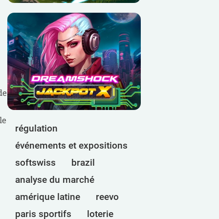
de
le
régulation
événements et expositions
softswiss
brazil
analyse du marché
amérique latine
reevo
paris sportifs
loterie