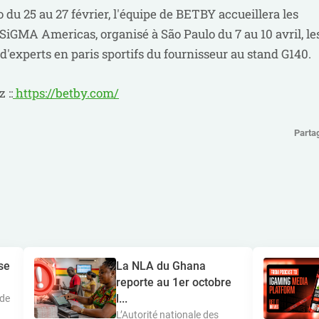
 du 25 au 27 février, l'équipe de BETBY accueillera les
SiGMA Americas, organisé à São Paulo du 7 au 10 avril, le
 d'experts en paris sportifs du fournisseur au stand G140.
 ::
https://betby.com/
Parta
se
La NLA du Ghana
reporte au 1er octobre
l...
 de
L’Autorité nationale des