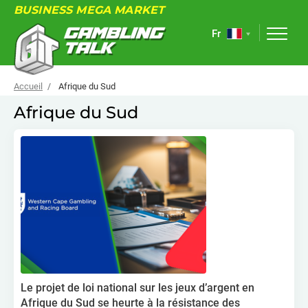
BUSINESS MEGA MARKET
Fr
Accueil
Afrique du Sud
Afrique du Sud
À PROPOS
FORUM
ARTICLES
NOUVELLES
LIENS UTILES
ÉVÉNEMENTS
Le projet de loi national sur les jeux d’argent en
Afrique du Sud se heurte à la résistance des