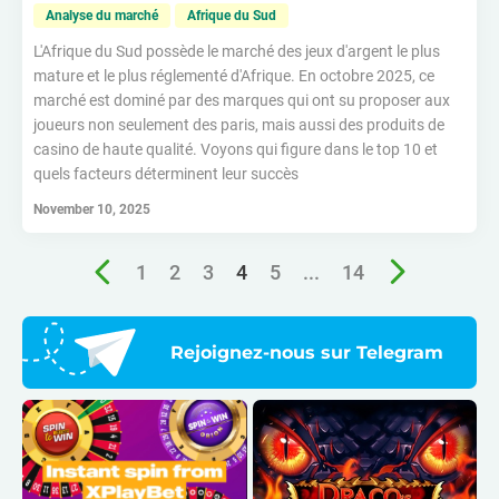
Analyse du marché
Afrique du Sud
L'Afrique du Sud possède le marché des jeux d'argent le plus
mature et le plus réglementé d'Afrique. En octobre 2025, ce
marché est dominé par des marques qui ont su proposer aux
joueurs non seulement des paris, mais aussi des produits de
casino de haute qualité. Voyons qui figure dans le top 10 et
quels facteurs déterminent leur succès
November 10, 2025
1
2
3
4
5
...
14
Rejoignez-nous sur Telegram