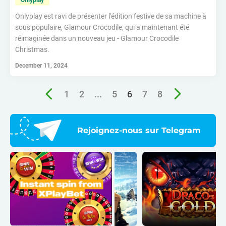
Onlyplay
Onlyplay est ravi de présenter l'édition festive de sa machine à
sous populaire, Glamour Crocodile, qui a maintenant été
réimaginée dans un nouveau jeu - Glamour Crocodile
Christmas.
December 11, 2024
1
2
...
5
6
7
8
Rejoignez-nous sur Telegram