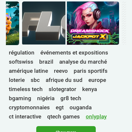
régulation
événements et expositions
softswiss
brazil
analyse du marché
amérique latine
reevo
paris sportifs
loterie
sbc
afrique du sud
europe
timeless tech
slotegrator
kenya
bgaming
nigéria
gr8 tech
cryptomonnaies
egt
ouganda
ct interactive
qtech games
onlyplay
botswana
inde
endorphina
ghana