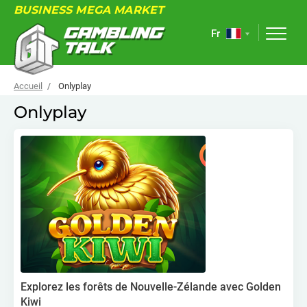
BUSINESS MEGA MARKET
Fr
Accueil
Onlyplay
Onlyplay
À PROPOS
FORUM
ARTICLES
NOUVELLES
LIENS UTILES
ÉVÉNEMENTS
Explorez les forêts de Nouvelle-Zélande avec Golden
Kiwi