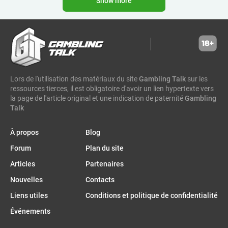
Show more
mancala gaming
elk
nolimit
altenar
technologies
golden race
bragg
3 oaks gaming
côte d'ivoire
esports
gamebeat
atomic slot lab
tanzanie
spadegaming
gamzix
stakelogic
angola
Lors de l'utilisation des matériaux du site
Gambling Talk
sur les
digicode
mascot
maroc
libéria
ressources tierces, il est obligatoire d'avoir un lien hypertexte vers
gaming corps
igaming club
la page de l'article original et une indication de paternité
Gambling
Talk
analyse sportive
peter & sons
thaïlande
eswatini
zambia
1spin4win
zimbabwe
À propos
Blog
zeusplay
bf games
namibie
amigo gaming
Forum
Plan du site
malawi
sénégal
bénin
amusnet
alea
Articles
Partenaires
ethiopie
7777 gaming
Nouvelles
Contacts
république démocratique du congo
uefa euro
Liens utiles
Conditions et politique de confidentialité
betcore
workbet
mozambique
evoplay
Événements
avatarux
igaming afrika
poker
guinée