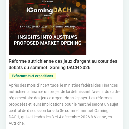
Réforme autrichienne des jeux d'argent au cœur des
débats du sommet iGaming DACH 2026
Événements et expositions
Après des mois d'incertitude, le ministère fédéral des Finances
autrichien a finalisé un projet de loi définissant l'avenir du cadre
réglementaire des jeux d'argent dans le pays. Les réformes
proposées et leurs implications pour le marché seront un sujet
central de discussion lors du 3e sommet annuel iGaming
DACH, qui se tiendra les 3 et 4 décembre 2026 à Vienne, en
Autriche.