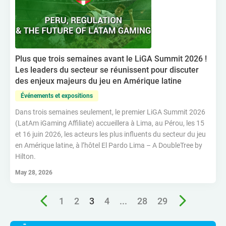
Plus que trois semaines avant le LiGA Summit 2026 !
Les leaders du secteur se réunissent pour discuter
des enjeux majeurs du jeu en Amérique latine
Événements et expositions
Dans trois semaines seulement, le premier LiGA Summit 2026
(LatAm iGaming Affiliate) accueillera à Lima, au Pérou, les 15
et 16 juin 2026, les acteurs les plus influents du secteur du jeu
en Amérique latine, à l’hôtel El Pardo Lima – A DoubleTree by
Hilton.
May 28, 2026
1
2
3
4
...
28
29