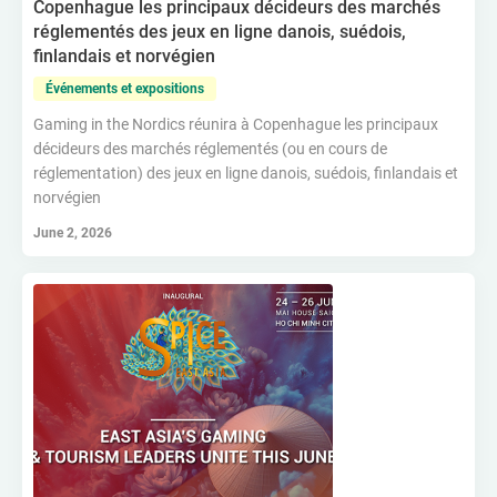
Copenhague les principaux décideurs des marchés
réglementés des jeux en ligne danois, suédois,
finlandais et norvégien
Événements et expositions
Gaming in the Nordics réunira à Copenhague les principaux
décideurs des marchés réglementés (ou en cours de
réglementation) des jeux en ligne danois, suédois, finlandais et
norvégien
June 2, 2026