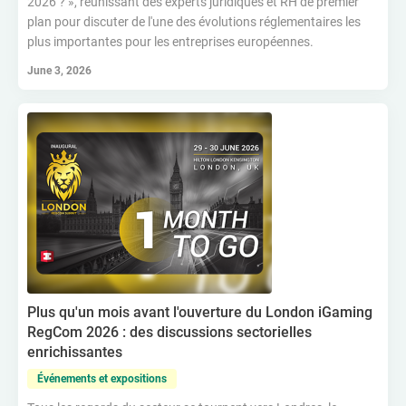
2026 ? », réunissant des experts juridiques et RH de premier
plan pour discuter de l'une des évolutions réglementaires les
plus importantes pour les entreprises européennes.
June 3, 2026
Plus qu'un mois avant l'ouverture du London iGaming
RegCom 2026 : des discussions sectorielles
enrichissantes
Événements et expositions