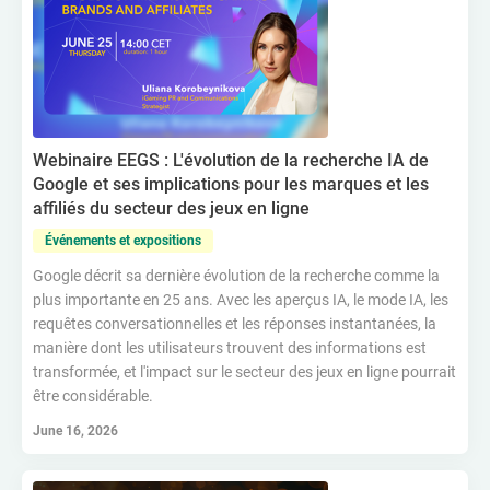
Webinaire EEGS : L'évolution de la recherche IA de
Google et ses implications pour les marques et les
affiliés du secteur des jeux en ligne
Événements et expositions
Google décrit sa dernière évolution de la recherche comme la
plus importante en 25 ans. Avec les aperçus IA, le mode IA, les
requêtes conversationnelles et les réponses instantanées, la
manière dont les utilisateurs trouvent des informations est
transformée, et l'impact sur le secteur des jeux en ligne pourrait
être considérable.
June 16, 2026