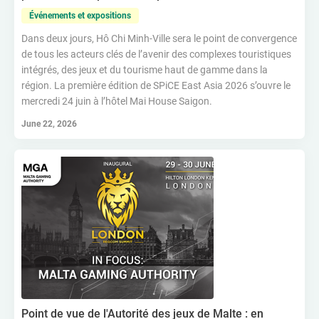
Événements et expositions
Dans deux jours, Hô Chi Minh-Ville sera le point de convergence
de tous les acteurs clés de l’avenir des complexes touristiques
intégrés, des jeux et du tourisme haut de gamme dans la
région. La première édition de SPiCE East Asia 2026 s’ouvre le
mercredi 24 juin à l’hôtel Mai House Saigon.
June 22, 2026
Point de vue de l'Autorité des jeux de Malte : en