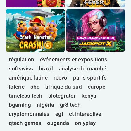
régulation
événements et expositions
softswiss
brazil
analyse du marché
amérique latine
reevo
paris sportifs
loterie
sbc
afrique du sud
europe
timeless tech
slotegrator
kenya
bgaming
nigéria
gr8 tech
cryptomonnaies
egt
ct interactive
qtech games
ouganda
onlyplay