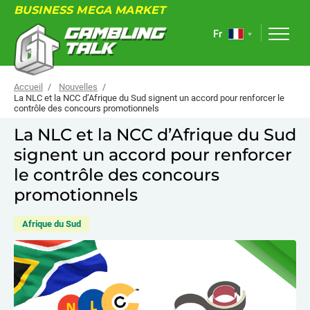
BUSINESS MEGA MARKET
Fr
Accueil
Nouvelles
La NLC et la NCC d’Afrique du Sud signent un accord pour renforcer le
contrôle des concours promotionnels
À PROPOS
La NLC et la NCC d’Afrique du Sud
signent un accord pour renforcer
FORUM
le contrôle des concours
ARTICLES
promotionnels
NOUVELLES
Afrique du Sud
LIENS UTILES
ÉVÉNEMENTS