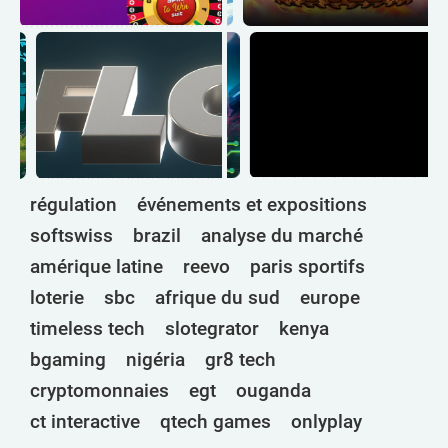
régulation
événements et expositions
softswiss
brazil
analyse du marché
amérique latine
reevo
paris sportifs
loterie
sbc
afrique du sud
europe
timeless tech
slotegrator
kenya
bgaming
nigéria
gr8 tech
cryptomonnaies
egt
ouganda
ct interactive
qtech games
onlyplay