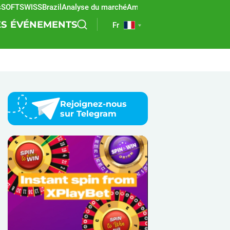
FTSWISS
Brazil
Analyse du marché
Amérique latine
REEVO
Paris sport
ES
ÉVÉNEMENTS
Fr
Rejoignez-nous
sur Telegram