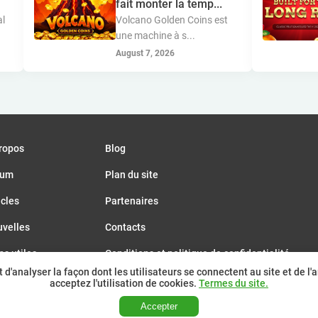
fait monter la temp...
al
Volcano Golden Coins est
une machine à s...
August 7, 2026
ropos
Blog
rum
Plan du site
icles
Partenaires
velles
Contacts
ns utiles
Conditions et politique de confidentialité
'analyser la façon dont les utilisateurs se connectent au site et de l'am
énements
acceptez l'utilisation de cookies.
Termes du site.
Accepter