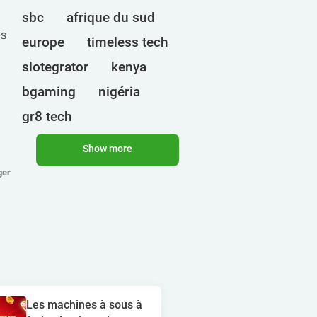
sbc
afrique du sud
es
europe
timeless tech
slotegrator
kenya
bgaming
nigéria
gr8 tech
cryptomonnaies
egt
Show more
ct interactive
ger
qtech games
ouganda
onlyplay
botswana
inde
endorphina
ghana
mancala gaming
elk
nolimit
altenar
Les machines à sous à
technologies