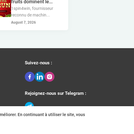
fruits dominent le...
1spin4win, fournisseur
golden race
bragg
reconnu de machin...
3 oaks gaming
August 7, 2026
gamebeat
côte d'ivoire
esports
atomic slot lab
tanzanie
spadegaming
gamzix
stakelogic
Suivez-nous :
angola
digicode
mascot
maroc
libéria
gaming corps
Rejoignez-nous sur Telegram :
igaming club
analyse sportive
éliorer. En continuant à utiliser le site, vous
peter & sons
thaïlande