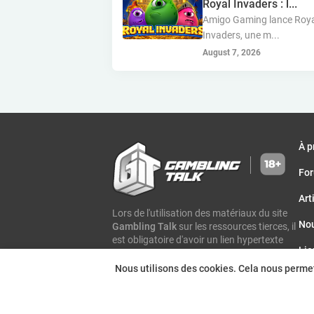
Royal Invaders : l...
Amigo Gaming lance Roy
Invaders, une m...
August 7, 2026
À p
Fo
Art
Lors de l'utilisation des matériaux du site
Nou
Gambling Talk
sur les ressources tierces, il
est obligatoire d'avoir un lien hypertexte
Lie
vers la page de l'article original et une
indication de paternité
Gambling Talk
Nous utilisons des cookies. Cela nous permet d
Év