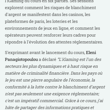
l'iGaming du cours en six parties. Ses sessions
explorent comment les risques de blanchiment
d'argent se manifestent dans les casinos, les
plateformes de paris, les loteries et les
environnements de jeux en ligne, et comment les
opérateurs peuvent renforcer leurs cadres pour
répondre à l'évolution des attentes réglementaires.
S'exprimant avant le lancement du cours,
Eleni
Panagiotopoulou
a déclaré
“L'iGaming est l'un des
secteurs les plus dynamiques et à haut risque en
matière de criminalité financière. Dans les pays où
le jeu est une pierre angulaire de l'économie, la
conformité à la lutte contre le blanchiment d'argent
n'est pas seulement une exigence réglementaire;
c'est un impératif commercial. Grâce à ce cours, j'ai
hâte de partager des informations pratiques et