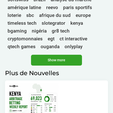
amérique latine
reevo
paris sportifs
loterie
sbc
afrique du sud
europe
timeless tech
slotegrator
kenya
bgaming
nigéria
gr8 tech
cryptomonnaies
egt
ct interactive
qtech games
ouganda
onlyplay
botswana
inde
endorphina
ghana
Show more
mancala gaming
elk
nolimit
altenar
technologies
golden race
bragg
Plus de Nouvelles
3 oaks gaming
gamebeat
esports
côte d'ivoire
spadegaming
atomic slot lab
tanzanie
gamzix
stakelogic
angola
digicode
mascot
maroc
gaming corps
libéria
igaming club
analyse sportive