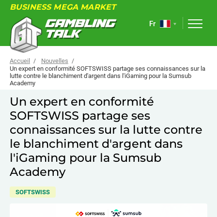
BUSINESS MEGA MARKET
Fr
Accueil
Nouvelles
Un expert en conformité SOFTSWISS partage ses connaissances sur la
lutte contre le blanchiment d'argent dans l'iGaming pour la Sumsub
Academy
À PROPOS
Un expert en conformité
FORUM
SOFTSWISS partage ses
connaissances sur la lutte contre
ARTICLES
le blanchiment d'argent dans
NOUVELLES
l'iGaming pour la Sumsub
LIENS UTILES
Academy
ÉVÉNEMENTS
SOFTSWISS