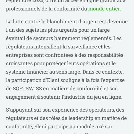
septembre 2025, offre un accès en ligne gratuit aux
professionnels de la conformité du
monde entier
.
La lutte contre le blanchiment d'argent est devenue
l'un des sujets les plus urgents pour un large
éventail de secteurs hautement réglementés. Les
régulateurs intensifient la surveillance et les
entreprises sont confrontées à des responsabilités
croissantes pour protéger leurs opérations et le
système financier au sens large. Dans ce contexte,
la participation d'Eleni souligne à la fois l'expertise
de SOFTSWISS en matière de conformité et son
engagement à soutenir l'industrie du jeu en ligne.
S'appuyant sur son expérience des opérateurs, des
régulateurs et des rôles de leadership en matière de
conformité, Eleni participe au module axé sur