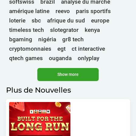
softswiss
brazil
analyse du marché
amérique latine
reevo
paris sportifs
loterie
sbc
afrique du sud
europe
timeless tech
slotegrator
kenya
bgaming
nigéria
gr8 tech
cryptomonnaies
egt
ct interactive
qtech games
ouganda
onlyplay
botswana
inde
endorphina
ghana
Show more
mancala gaming
elk
nolimit
altenar
technologies
golden race
bragg
Plus de Nouvelles
3 oaks gaming
gamebeat
côte d'ivoire
esports
atomic slot lab
tanzanie
spadegaming
gamzix
stakelogic
angola
digicode
mascot
maroc
libéria
gaming corps
igaming club