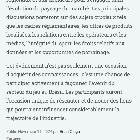
l'évolution du paysage du marché. Les principales
discussions porteront sur des sujets cruciaux tels
que les cadres réglementaires, les offres de produits
localisées, les relations entre les opérateurs et les
médias, l'intégrité du sport, les droits relatifs aux
données et les opportunités de parrainage.
Cet événement n'est pas seulement une occasion
d'acquérir des connaissances ; c'est une chance de
participer activement à façonner l'avenir du
secteur du jeu au Brésil. Les participants auront
l'occasion unique de réseauter et de nouer des liens
qui pourraient influencer considérablement la
trajectoire de l'industrie.
Publié November 11, 2024 par
Brian Oiriga
Partager