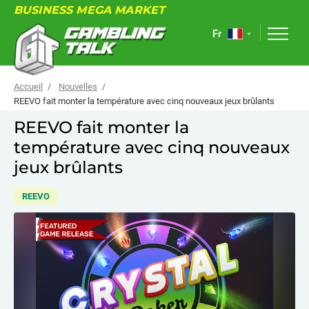
BUSINESS MEGA MARKET
Fr
Accueil
Nouvelles
REEVO fait monter la température avec cinq nouveaux jeux brûlants
REEVO fait monter la
À PROPOS
température avec cinq nouveaux
FORUM
jeux brûlants
ARTICLES
REEVO
NOUVELLES
LIENS UTILES
ÉVÉNEMENTS