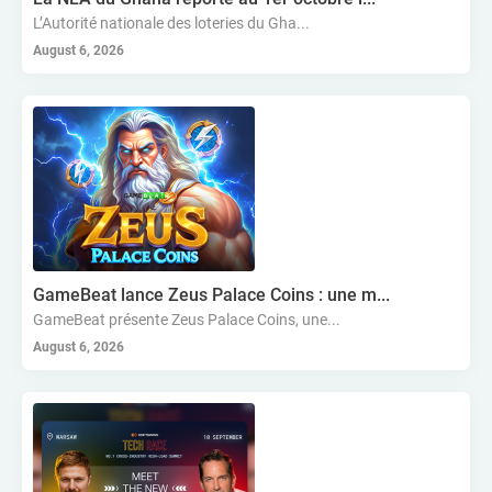
zeusplay
L’Autorité nationale des loteries du Gha...
bf games
namibie
amigo gaming
August 6, 2026
malawi
sénégal
bénin
amusnet
alea
ethiopie
7777 gaming
république démocratique du congo
uefa euro
betcore
workbet
mozambique
neko games
evoplay
avatarux
igaming afrika
poker
guinée
rwanda
viêt nam
casino.online
bede gaming
pragmatic play
chine
cameroun
burkina faso
gabon
burundi
congo
shacks evolution studios
GameBeat lance Zeus Palace Coins : une m...
jeux de crash
GameBeat présente Zeus Palace Coins, une...
philippines
mali
pixmove
cap-vert
togo
August 6, 2026
criquet
mauritius
play’n go
livegames
seychelles
belatra
spinmatic
winspirit
tom horn gaming
égypte
tunisie
skilrock technologies
simpleplay
bellot
g2e
games global
sbsb
ethnographic insights