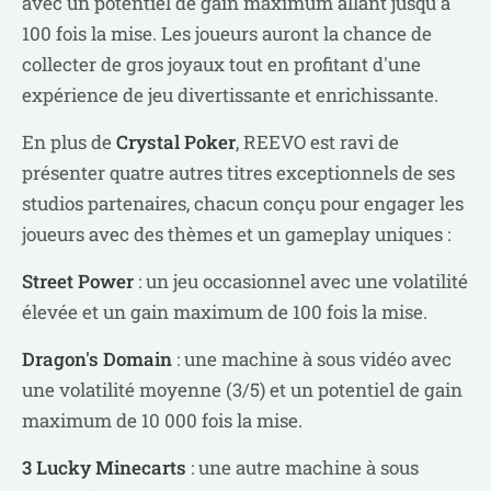
avec un potentiel de gain maximum allant jusqu'à
100 fois la mise. Les joueurs auront la chance de
collecter de gros joyaux tout en profitant d'une
expérience de jeu divertissante et enrichissante.
En plus de
Crystal Poker
, REEVO est ravi de
présenter quatre autres titres exceptionnels de ses
studios partenaires, chacun conçu pour engager les
joueurs avec des thèmes et un gameplay uniques :
Street Power
: un jeu occasionnel avec une volatilité
élevée et un gain maximum de 100 fois la mise.
Dragon's Domain
: une machine à sous vidéo avec
une volatilité moyenne (3/5) et un potentiel de gain
maximum de 10 000 fois la mise.
3 Lucky Minecarts
: une autre machine à sous