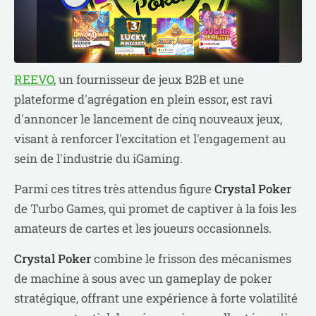
REEVO
, un fournisseur de jeux B2B et une
plateforme d'agrégation en plein essor, est ravi
d'annoncer le lancement de cinq nouveaux jeux,
visant à renforcer l'excitation et l'engagement au
sein de l'industrie du iGaming.
Parmi ces titres très attendus figure
Crystal Poker
de Turbo Games, qui promet de captiver à la fois les
amateurs de cartes et les joueurs occasionnels.
Crystal Poker
combine le frisson des mécanismes
de machine à sous avec un gameplay de poker
stratégique, offrant une expérience à forte volatilité