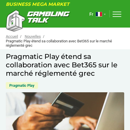
BUSINESS MEGA MARKET
Fr
Accueil
Nouvelles
Pragmatic Play étend sa collaboration avec Bet365 sur le marché
réglementé grec
À PROPOS
Pragmatic Play étend sa
collaboration avec Bet365 sur le
FORUM
marché réglementé grec
ARTICLES
Pragmatic Play
NOUVELLES
LIENS UTILES
ÉVÉNEMENTS