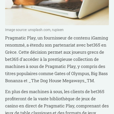
Image source: unsplash.com, rupixen
Pragmatic Play, un fournisseur de contenu iGaming
renommé, a étendu son partenariat avec bet365 en
Grèce. Cette décision permet aux joueurs grecs de
bet365 d'accéder à la prestigieuse collection de
machines à sous de Pragmatic Play, y compris des
titres populaires comme Gates of Olympus, Big Bass
Bonanza et _The Dog House Megaways_TM.
En plus des machines à sous, les clients de bet365
profiteront de la vaste bibliothèque de jeux de
casino en direct de Pragmatic Play, comprenant des
jeux de table classiques et des formats de jeux