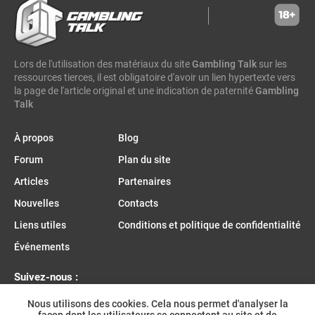
greentube
spin win
ne group
lion gaming
genii
somalia
south sudan
madagascar
vsesvit
affhub
wicked games
igaming analytics
elantil
ct gaming
Lors de l'utilisation des matériaux du site
caleta gaming
evenbet
novusbet
ngm game
Gambling Talk
kendoo
sur les
ressources tierces, il est obligatoire d'avoir un lien hypertexte vers
enjoy gaming
la page de l'article original et une indication de paternité
Gambling
Talk
À propos
Blog
Forum
Plan du site
Articles
Partenaires
Nouvelles
Contacts
Liens utiles
Conditions et politique de confidentialité
Événements
Suivez-nous :
Nous utilisons des cookies. Cela nous permet d'analyser la