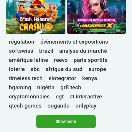
régulation
événements et expositions
softswiss
brazil
analyse du marché
amérique latine
reevo
paris sportifs
loterie
sbc
afrique du sud
europe
timeless tech
slotegrator
kenya
bgaming
nigéria
gr8 tech
cryptomonnaies
egt
ct interactive
qtech games
ouganda
onlyplay
botswana
inde
endorphina
ghana
Show more
mancala gaming
elk
nolimit
altenar