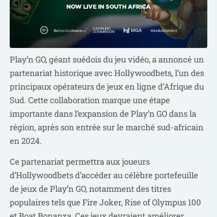
Play’n GO, géant suédois du jeu vidéo, a annoncé un
partenariat historique avec Hollywoodbets, l’un des
principaux opérateurs de jeux en ligne d’Afrique du
Sud. Cette collaboration marque une étape
importante dans l’expansion de Play’n GO dans la
région, après son entrée sur le marché sud-africain
en 2024.
Ce partenariat permettra aux joueurs
d’Hollywoodbets d’accéder au célèbre portefeuille
de jeux de Play’n GO, notamment des titres
populaires tels que Fire Joker, Rise of Olympus 100
et Boat Bonanza. Ces jeux devraient améliorer