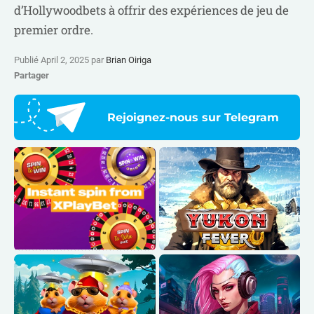
d’Hollywoodbets à offrir des expériences de jeu de
premier ordre.
Publié April 2, 2025 par
Brian Oiriga
Partager
Rejoignez-nous sur Telegram