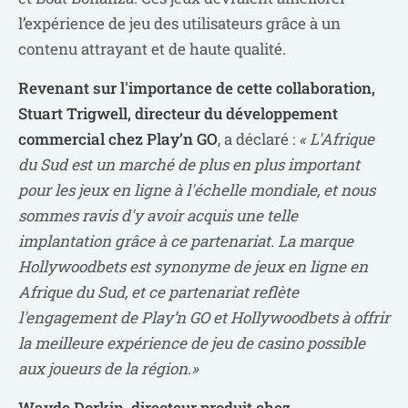
l’expérience de jeu des utilisateurs grâce à un
contenu attrayant et de haute qualité.
Revenant sur l'importance de cette collaboration,
Stuart Trigwell, directeur du développement
commercial chez Play’n GO
, a déclaré :
« L'Afrique
du Sud est un marché de plus en plus important
pour les jeux en ligne à l'échelle mondiale, et nous
sommes ravis d'y avoir acquis une telle
implantation grâce à ce partenariat. La marque
Hollywoodbets est synonyme de jeux en ligne en
Afrique du Sud, et ce partenariat reflète
l'engagement de Play’n GO et Hollywoodbets à offrir
la meilleure expérience de jeu de casino possible
aux joueurs de la région.»
Wayde Dorkin, directeur produit chez