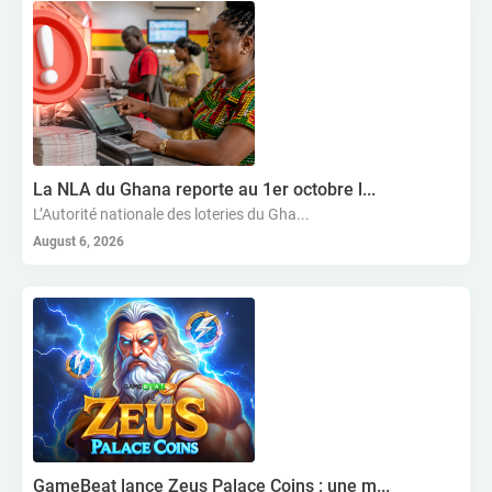
gamebeat
atomic slot lab
tanzanie
spadegaming
gamzix
stakelogic
angola
digicode
mascot
maroc
libéria
gaming corps
igaming club
analyse sportive
peter & sons
thaïlande
eswatini
1spin4win
zambia
zimbabwe
La NLA du Ghana reporte au 1er octobre l...
zeusplay
L’Autorité nationale des loteries du Gha...
bf games
namibie
amigo gaming
August 6, 2026
malawi
sénégal
bénin
amusnet
alea
ethiopie
7777 gaming
république démocratique du congo
uefa euro
betcore
workbet
mozambique
neko games
evoplay
avatarux
igaming afrika
poker
guinée
rwanda
viêt nam
casino.online
bede gaming
pragmatic play
chine
cameroun
burkina faso
gabon
burundi
congo
shacks evolution studios
GameBeat lance Zeus Palace Coins : une m...
jeux de crash