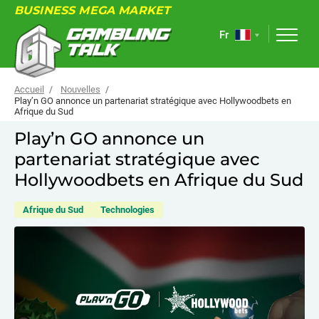
BUSINESS MEGA MARKET
Fr
Accueil
Nouvelles
Play’n GO annonce un partenariat stratégique avec Hollywoodbets en
Afrique du Sud
À PROPOS
Play’n GO annonce un
partenariat stratégique avec
FORUM
Hollywoodbets en Afrique du Sud
ARTICLES
Afrique du Sud
Technologies
NOUVELLES
LIENS UTILES
ÉVÉNEMENTS