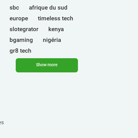
sbc
afrique du sud
europe
timeless tech
slotegrator
kenya
bgaming
nigéria
gr8 tech
cryptomonnaies
egt
Show more
ct interactive
qtech games
ouganda
onlyplay
botswana
inde
endorphina
ghana
mancala gaming
es
elk
nolimit
altenar
technologies