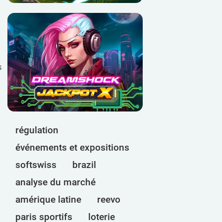
s
régulation
événements et expositions
softswiss
brazil
analyse du marché
amérique latine
reevo
paris sportifs
loterie