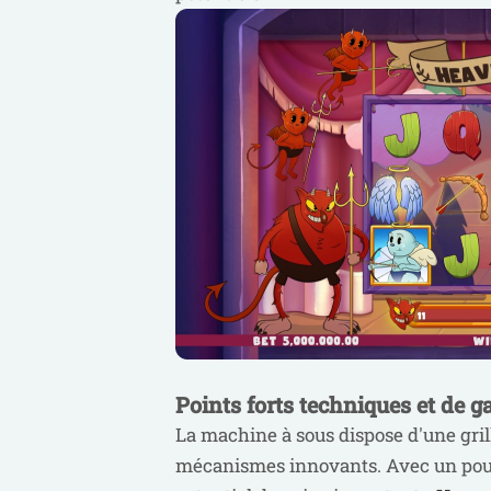
Points forts techniques et de 
La machine à sous dispose d'une gril
mécanismes innovants. Avec un pourc