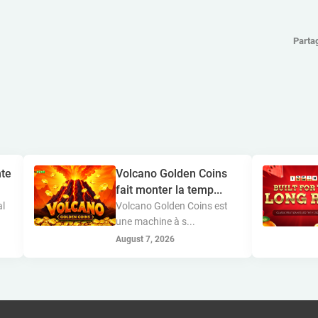
Parta
te
Volcano Golden Coins
fait monter la temp...
al
Volcano Golden Coins est
une machine à s...
August 7, 2026