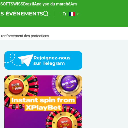
FTSWISS
Brazil
Analyse du marché
Amérique latine
REEVO
Paris sport
ES
ÉVÉNEMENTS
Fr
un renforcement des protections
Rejoignez-nous
sur Telegram