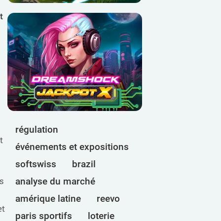
t
régulation
t
événements et expositions
softswiss
brazil
s
analyse du marché
amérique latine
reevo
et
paris sportifs
loterie