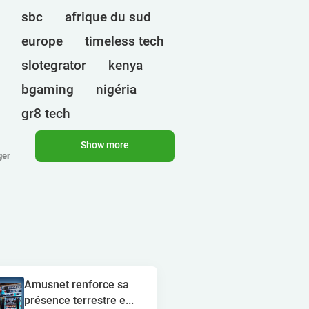
sbc
afrique du sud
europe
timeless tech
slotegrator
kenya
bgaming
nigéria
gr8 tech
cryptomonnaies
egt
Show more
ger
ct interactive
qtech games
ouganda
onlyplay
botswana
inde
endorphina
ghana
mancala gaming
elk
nolimit
altenar
Amusnet renforce sa
présence terrestre e...
technologies