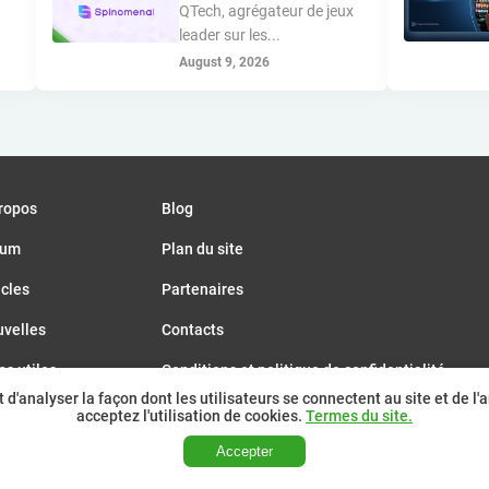
QTech, agrégateur de jeux
leader sur les...
August 9, 2026
ropos
Blog
rum
Plan du site
icles
Partenaires
velles
Contacts
ns utiles
Conditions et politique de confidentialité
'analyser la façon dont les utilisateurs se connectent au site et de l'am
énements
acceptez l'utilisation de cookies.
Termes du site.
Accepter