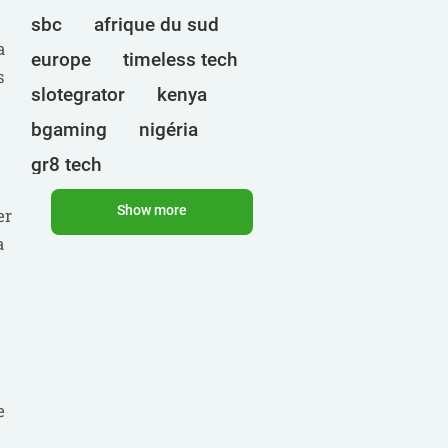
sbc
afrique du sud
a
europe
timeless tech
s
slotegrator
kenya
bgaming
nigéria
gr8 tech
cryptomonnaies
egt
Show more
er
ct interactive
a
qtech games
ouganda
onlyplay
botswana
inde
endorphina
ghana
mancala gaming
elk
nolimit
altenar
e
technologies