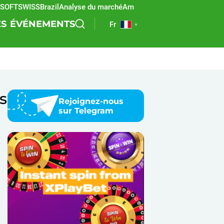
TSWISS
Brazil
Analyse du marché
Amérique latine
REEVO
Paris sportif
ES
ÉVÉNEMENTS
Fr
s
Rejoignez-nous
sur Telegram