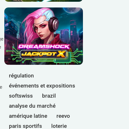
ge
e
régulation
événements et expositions
ge
softswiss
brazil
analyse du marché
amérique latine
reevo
paris sportifs
loterie