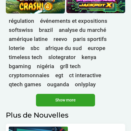
régulation
événements et expositions
softswiss
brazil
analyse du marché
amérique latine
reevo
paris sportifs
loterie
sbc
afrique du sud
europe
timeless tech
slotegrator
kenya
bgaming
nigéria
gr8 tech
cryptomonnaies
egt
ct interactive
qtech games
ouganda
onlyplay
botswana
inde
endorphina
ghana
Show more
mancala gaming
elk
nolimit
altenar
technologies
golden race
bragg
Plus de Nouvelles
3 oaks gaming
gamebeat
côte d'ivoire
esports
atomic slot lab
tanzanie