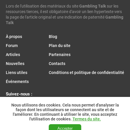
Lors de l'utilisation des matériaux du site
caleta gaming
evenbet
novusbet
ngm game
Gambling Talk
kendoo
sur les
ressources tierces, il est obligatoire d'avoir un lien hypertexte vers
enjoy gaming
la page de l'article original et une indication de paternité
Gambling
Talk
À propos
Blog
Forum
Plan du site
Articles
Partenaires
Nouvelles
Contacts
Liens utiles
Conditions et politique de confidentialité
Événements
Suivez-nous :
Nous utilisons des cookies. Cela nous permet d'analyser la
façon dont les utilisateurs se connectent au site et de
l'améliorer. En continuant à utiliser le site, vous acceptez
Rejoignez-nous sur Telegram :
l'utilisation de cookies.
Termes du site.
Accepter