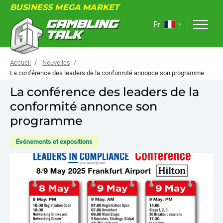
BUSINESS MEGA MARKET
Fr
Accueil
Nouvelles
La conférence des leaders de la conformité annonce son programme
La conférence des leaders de la
À PROPOS
conformité annonce son
FORUM
programme
ARTICLES
Événements et expositions
NOUVELLES
LIENS UTILES
ÉVÉNEMENTS