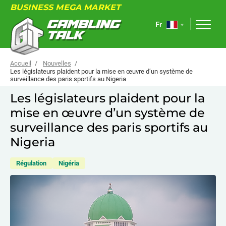
BUSINESS MEGA MARKET
Fr
Accueil
Nouvelles
Les législateurs plaident pour la mise en œuvre d’un système de
surveillance des paris sportifs au Nigeria
À PROPOS
Les législateurs plaident pour la
mise en œuvre d’un système de
FORUM
surveillance des paris sportifs au
ARTICLES
Nigeria
NOUVELLES
Régulation
Nigéria
LIENS UTILES
ÉVÉNEMENTS