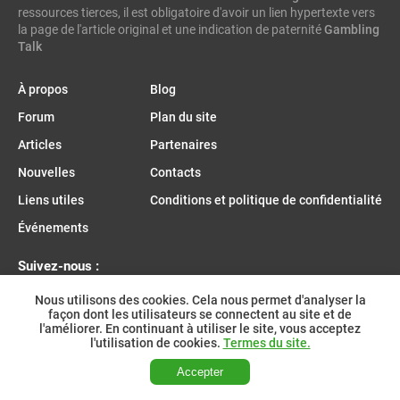
ressources tierces, il est obligatoire d'avoir un lien hypertexte vers
enjoy gaming
la page de l'article original et une indication de paternité
Gambling
Talk
À propos
Blog
Forum
Plan du site
Articles
Partenaires
Nouvelles
Contacts
Liens utiles
Conditions et politique de confidentialité
Événements
Suivez-nous :
Nous utilisons des cookies. Cela nous permet d'analyser la
façon dont les utilisateurs se connectent au site et de
l'améliorer. En continuant à utiliser le site, vous acceptez
Rejoignez-nous sur Telegram :
l'utilisation de cookies.
Termes du site.
Accepter