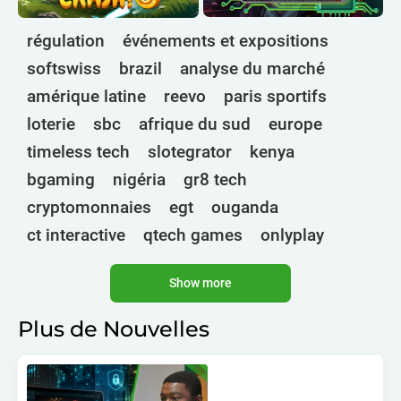
régulation
événements et expositions
softswiss
brazil
analyse du marché
amérique latine
reevo
paris sportifs
loterie
sbc
afrique du sud
europe
timeless tech
slotegrator
kenya
bgaming
nigéria
gr8 tech
cryptomonnaies
egt
ouganda
ct interactive
qtech games
onlyplay
botswana
inde
endorphina
ghana
Show more
mancala gaming
elk
nolimit
altenar
technologies
golden race
bragg
Plus de Nouvelles
3 oaks gaming
côte d'ivoire
esports
gamebeat
atomic slot lab
tanzanie