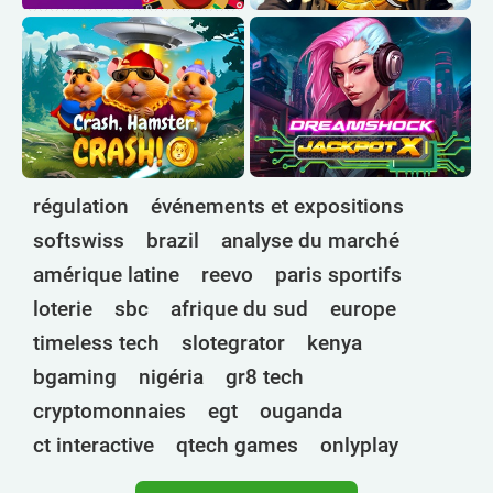
régulation
événements et expositions
softswiss
brazil
analyse du marché
amérique latine
reevo
paris sportifs
loterie
sbc
afrique du sud
europe
timeless tech
slotegrator
kenya
bgaming
nigéria
gr8 tech
cryptomonnaies
egt
ouganda
ct interactive
qtech games
onlyplay
botswana
inde
endorphina
ghana