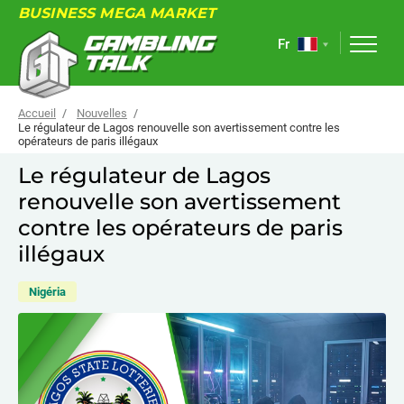
BUSINESS MEGA MARKET
Fr
Accueil
Nouvelles
Le régulateur de Lagos renouvelle son avertissement contre les
opérateurs de paris illégaux
À PROPOS
Le régulateur de Lagos
renouvelle son avertissement
FORUM
contre les opérateurs de paris
ARTICLES
illégaux
NOUVELLES
Nigéria
LIENS UTILES
ÉVÉNEMENTS