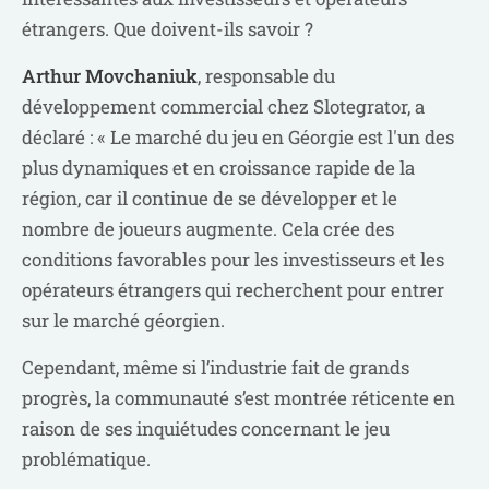
étrangers. Que doivent-ils savoir ?
Arthur Movchaniuk
, responsable du
développement commercial chez Slotegrator, a
déclaré : « Le marché du jeu en Géorgie est l'un des
plus dynamiques et en croissance rapide de la
région, car il continue de se développer et le
nombre de joueurs augmente. Cela crée des
conditions favorables pour les investisseurs et les
opérateurs étrangers qui recherchent pour entrer
sur le marché géorgien.
Cependant, même si l’industrie fait de grands
progrès, la communauté s’est montrée réticente en
raison de ses inquiétudes concernant le jeu
problématique.