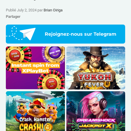
Publié July 2, 2024 par
Brian Oiriga
Partager
Rejoignez-nous sur Telegram