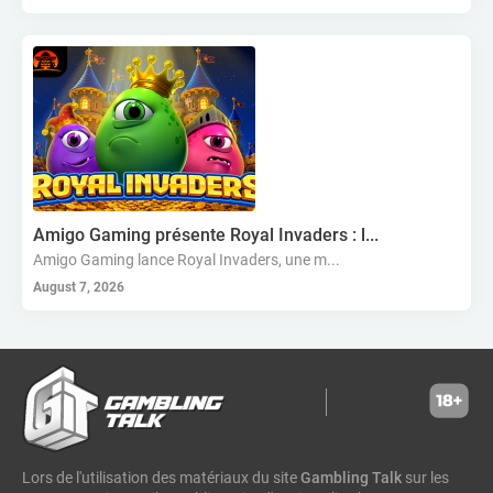
seychelles
belatra
spinmatic
winspirit
tom horn gaming
égypte
tunisie
skilrock technologies
simpleplay
bellot
g2e
games global
sbsb
ethnographic insights
rocketplay
big time gaming
kiron interactive
nsoft
digitain
népal
sri lanka
genius sports
algérie
lesotho
tchad
capecod
gammastack
ezugi
partner of the month
guinée équatoriale
sierra leone
betfounders
nowpayments
Amigo Gaming présente Royal Invaders : l...
aardvark technologies
telegram casino
expanse studios
Amigo Gaming lance Royal Invaders, une m...
gambling streamer.
crazy tooth studio
betgames
niger
August 7, 2026
gambia
geo analytics
2winpower
finnplay
xplaybet
esa gaming
complexbet
comores
betconstruct
aviator
hollywoodbets
scout gaming group
high roller technologies
hammertime games
golden matrix
incentive games
greentube
spin win
ne group
lion gaming
genii
somalia
south sudan
madagascar
vsesvit
affhub
wicked games
igaming analytics
elantil
ct gaming
Lors de l'utilisation des matériaux du site
caleta gaming
evenbet
novusbet
ngm game
Gambling Talk
kendoo
sur les