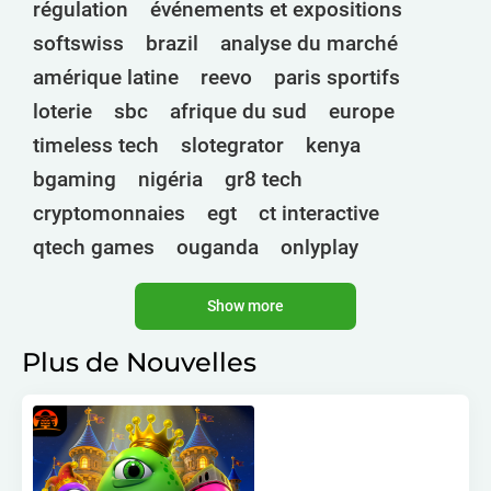
régulation
événements et expositions
softswiss
brazil
analyse du marché
amérique latine
reevo
paris sportifs
loterie
sbc
afrique du sud
europe
timeless tech
slotegrator
kenya
bgaming
nigéria
gr8 tech
cryptomonnaies
egt
ct interactive
qtech games
ouganda
onlyplay
botswana
inde
endorphina
ghana
Show more
mancala gaming
elk
nolimit
altenar
technologies
golden race
bragg
Plus de Nouvelles
3 oaks gaming
gamebeat
côte d'ivoire
esports
atomic slot lab
tanzanie
spadegaming
gamzix
stakelogic
angola
digicode
mascot
maroc
libéria