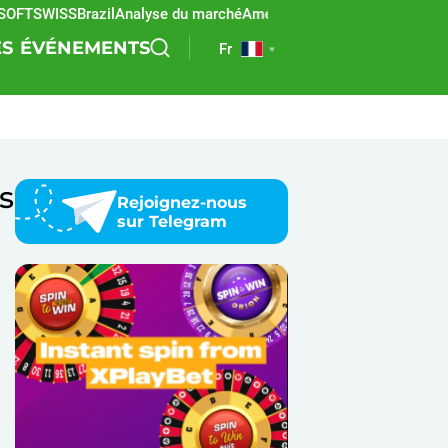
FTSWISS
Brazil
Analyse du marché
Amérique latine
REEVO
Paris sport
ES
ÉVÉNEMENTS
Fr
s
Rejoignez-nous
sur Telegram