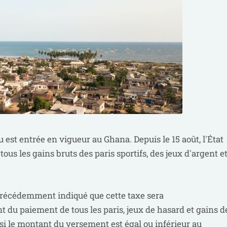
u est entrée en vigueur au Ghana. Depuis le 15 août, l'État
tous les gains bruts des paris sportifs, des jeux d'argent e
 précédemment indiqué que cette taxe sera
u paiement de tous les paris, jeux de hasard et gains d
 si le montant du versement est égal ou inférieur au