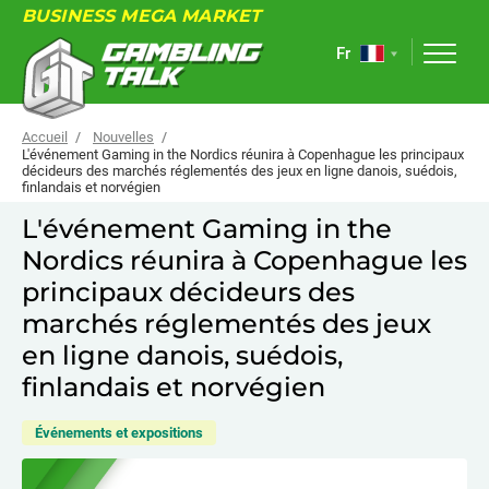
BUSINESS MEGA MARKET
Fr
Accueil
Nouvelles
L'événement Gaming in the Nordics réunira à Copenhague les principaux
décideurs des marchés réglementés des jeux en ligne danois, suédois,
finlandais et norvégien
À PROPOS
L'événement Gaming in the
FORUM
Nordics réunira à Copenhague les
principaux décideurs des
ARTICLES
marchés réglementés des jeux
NOUVELLES
en ligne danois, suédois,
LIENS UTILES
finlandais et norvégien
ÉVÉNEMENTS
Événements et expositions