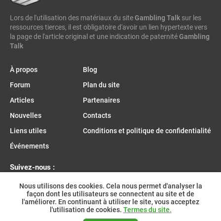
wicked games
igaming analytics
elantil
ct gaming
Lors de l'utilisation des matériaux du site
caleta gaming
evenbet
novusbet
ngm game
Gambling Talk
kendoo
sur les
ressources tierces, il est obligatoire d'avoir un lien hypertexte vers
enjoy gaming
la page de l'article original et une indication de paternité
Gambling
Talk
À propos
Blog
Forum
Plan du site
Articles
Partenaires
Nouvelles
Contacts
Liens utiles
Conditions et politique de confidentialité
Événements
Suivez-nous :
Nous utilisons des cookies. Cela nous permet d'analyser la
façon dont les utilisateurs se connectent au site et de
l'améliorer. En continuant à utiliser le site, vous acceptez
Rejoignez-nous sur Telegram :
l'utilisation de cookies.
Termes du site.