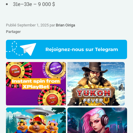
31e–33e – 9 000 $
Publié September 1, 2025 par
Brian Oiriga
Partager
Rejoignez-nous sur Telegram