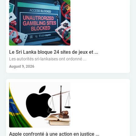
esports
atomic slot lab
tanzanie
spadegaming
gamzix
stakelogic
angola
digicode
mascot
maroc
libéria
gaming corps
igaming club
analyse sportive
peter & sons
thaïlande
eswatini
1spin4win
zambia
Le Sri Lanka bloque 24 sites de jeux et ...
amigo gaming
zimbabwe
Les autorités sri-lankaises ont ordonné ...
zeusplay
August 9, 2026
bf games
namibie
malawi
sénégal
amusnet
bénin
alea
ethiopie
7777 gaming
république démocratique du congo
uefa euro
betcore
workbet
mozambique
neko games
evoplay
avatarux
igaming afrika
poker
guinée
rwanda
viêt nam
casino.online
bede gaming
pragmatic play
chine
cameroun
burkina faso
gabon
burundi
congo
shacks evolution studios
Apple confronté à une action en justice ...
jeux de crash