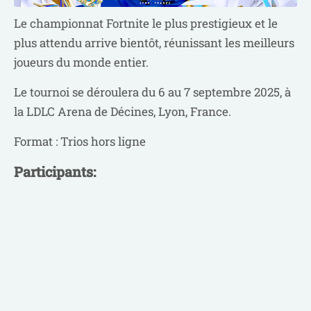
Le championnat Fortnite le plus prestigieux et le
plus attendu arrive bientôt, réunissant les meilleurs
joueurs du monde entier.
Le tournoi se déroulera du 6 au 7 septembre 2025, à
la LDLC Arena de Décines, Lyon, France.
Format : Trios hors ligne
Participants: