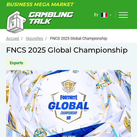
BUSINESS MEGA MARKET
Fr
Accueil
Nouvelles
FNCS 2025 Global Championship
FNCS 2025 Global Championship
À PROPOS
Esports
FORUM
ARTICLES
NOUVELLES
LIENS UTILES
ÉVÉNEMENTS