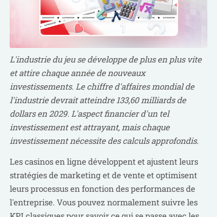
L'industrie du jeu se développe de plus en plus vite
et attire chaque année de nouveaux
investissements. Le chiffre d'affaires mondial de
l'industrie devrait atteindre 133,60 milliards de
dollars en 2029. L'aspect financier d'un tel
investissement est attrayant, mais chaque
investissement nécessite des calculs approfondis.
Les casinos en ligne développent et ajustent leurs
stratégies de marketing et de vente et optimisent
leurs processus en fonction des performances de
l'entreprise. Vous pouvez normalement suivre les
KPI classiques pour savoir ce qui se passe avec les