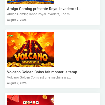
analyse sportive
peter & sons
thaïlande
eswatini
1spin4win
zambia
Amigo Gaming présente Royal Invaders : l...
amigo gaming
zimbabwe
Amigo Gaming lance Royal Invaders, une m...
zeusplay
August 7, 2026
bf games
namibie
malawi
sénégal
amusnet
bénin
alea
ethiopie
7777 gaming
république démocratique du congo
uefa euro
betcore
workbet
mozambique
neko games
evoplay
avatarux
igaming afrika
poker
guinée
rwanda
viêt nam
casino.online
bede gaming
pragmatic play
chine
cameroun
burkina faso
gabon
burundi
congo
shacks evolution studios
Volcano Golden Coins fait monter la temp...
jeux de crash
Volcano Golden Coins est une machine à s...
philippines
mali
pixmove
cap-vert
togo
August 7, 2026
criquet
mauritius
play’n go
livegames
seychelles
belatra
spinmatic
winspirit
tom horn gaming
égypte
tunisie
skilrock technologies
simpleplay
bellot
g2e