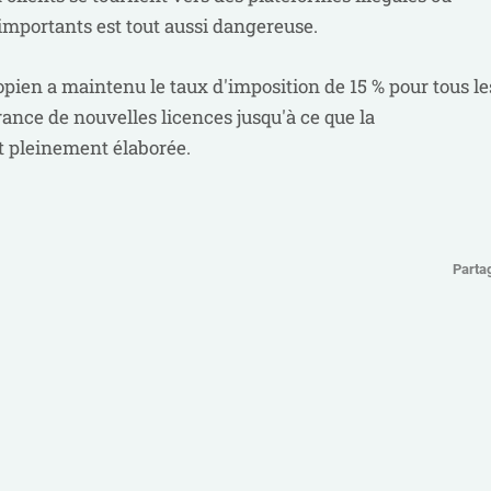
 importants est tout aussi dangereuse.
opien a maintenu le taux d'imposition de 15 % pour tous le
ance de nouvelles licences jusqu'à ce que la
t pleinement élaborée.
Parta