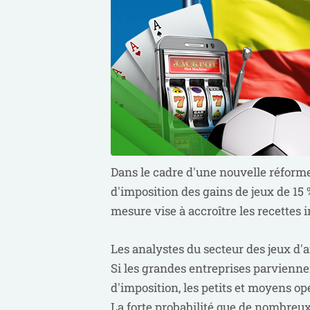
Dans le cadre d'une nouvelle réform
d'imposition des gains de jeux de 15
mesure vise à accroître les recettes 
Les analystes du secteur des jeux d'
Si les grandes entreprises parvienn
d'imposition, les petits et moyens o
La forte probabilité que de nombreux 