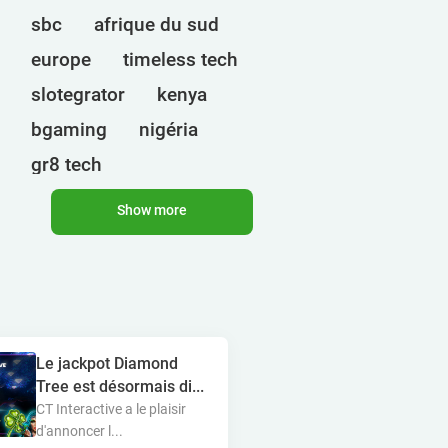
sbc
afrique du sud
europe
timeless tech
slotegrator
kenya
bgaming
nigéria
gr8 tech
cryptomonnaies
egt
Show more
ct interactive
qtech games
ouganda
onlyplay
botswana
inde
endorphina
Le jackpot Diamond
ghana
mancala gaming
Tree est désormais di...
elk
nolimit
altenar
CT Interactive a le plaisir
d'annoncer l...
technologies