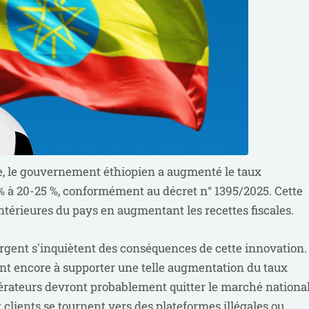
e, le gouvernement éthiopien a augmenté le taux
 % à 20-25 %, conformément au décret n° 1395/2025. Cette
intérieures du pays en augmentant les recettes fiscales.
argent s'inquiètent des conséquences de cette innovation.
ent encore à supporter une telle augmentation du taux
pérateurs devront probablement quitter le marché national
clients se tournent vers des plateformes illégales ou