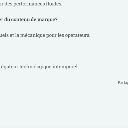
 des performances fluides.
er du contenu de marque?
els et la mécanique pour les opérateurs.
agrégateur technologique intemporel.
Parta