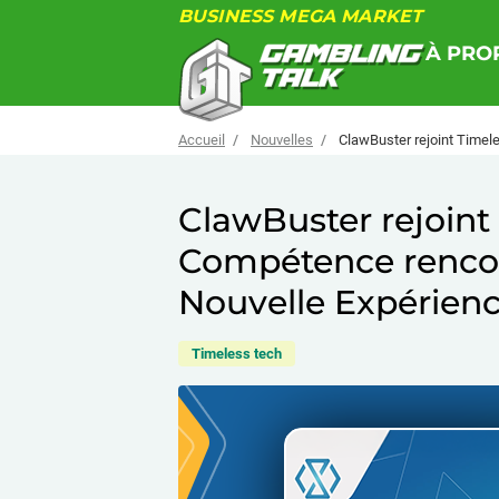
BUSINESS MEGA MARKET
À PRO
Accueil
Nouvelles
ClawBuster rejoint Timel
ClawBuster rejoint
Compétence rencon
Nouvelle Expérienc
Timeless tech