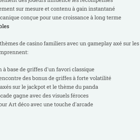
ment sur mesure et contenu à gain instantané
canique conçue pour une croissance à long terme
bles
thèmes de casino familiers avec un gameplay axé sur les
omprennent:
 à base de griffes d'un favori classique
ncontre des bonus de griffes à forte volatilité
xés sur le jackpot et le thème du panda
scade gagne avec des visuels féroces
ur Art déco avec une touche d'arcade