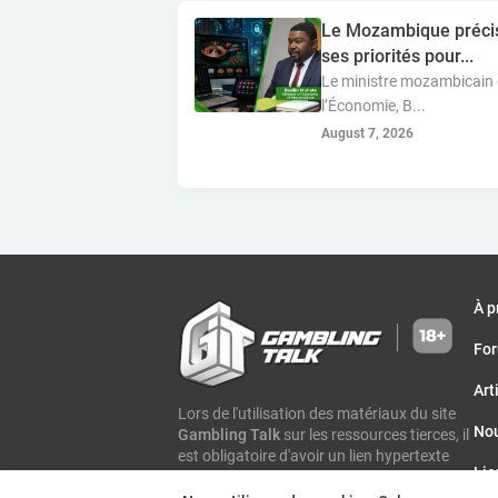
Le Mozambique préci
ses priorités pour...
Le ministre mozambicain
l’Économie, B...
August 7, 2026
À p
Fo
Art
Lors de l'utilisation des matériaux du site
Nou
Gambling Talk
sur les ressources tierces, il
est obligatoire d'avoir un lien hypertexte
Lie
vers la page de l'article original et une